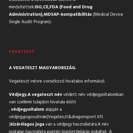
minősítettek:
ISO,
CE,
FDA (Food and Drug
Administration),
MDSAP-kompatibilitás
(Medical Device
Single Audit Program).
VEGATESZT
A VEGATESZT MAGYARORSZÁG.
Vegateszt-névre vonatkozó hivatalos információ.
Védjegy.
A vegateszt név
védett név védjegyoltalomban
van szellemi tulajdon hivatala elött
,
védjegyoltalom
alapján a
védjegyjogosultnak(Vegateszt&
dragonsport kft
)
kizárólagos joga
van a védjegy használatára.A név
jogtalan használata esetén büntetőeljárás indulhat. A