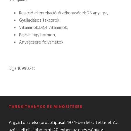
Vizsgálat.
Reakció ellenrekació érzékenységek 25 anyagra,
Gyulladásos faktorok
Vitaminok,D3,B vitaminok,
Pajzsmirigy hormon,
Anyagcsere folyamatok
Dijja 10990.-ft
TANÚSÍTVÁNYOK ÉS MINŐSÍTÉSEK
A gyártó az első prototípusát 1974-ben készítette el. Az
azóta eltelt több mint 40 évben az egészségügyi