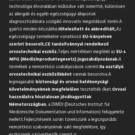
technológia élvonalában működve vált ismertté, különösen
az allergiák és egyéb egészségügyi állapotok
diagnosztizálására szolgáló innovatív megoldások terén.A
gyártó minden készüléke:
Hitelesített és akkreditált,
Az
egészségügyi termékekre vonatkozó
EU-irányelvek
szerint besorolt,
CE tanúsítvánnyal rendelkező
orvostechnikai eszköz.
Teljes mértékben megfelel az
EU-s
MPG (Medizinproduktegesetz) jogszabályozásnak.
A
termékek a nemzetközi szabályozások szerint:
IIa osztályú
orvostechnikai eszközökként
vannak besorolva.A
legmagasabb
biztonsági és orvosi hatékonysági
követelményeknek megfelelően
tesztelték őket.
Orvosi
használatra hivatalosan jóváhagyottak
Németországban
, a DIMDI (Deutsches Institut für
Medizinische Dokumentation und Information) felügyelete
mellett.Fejlesztéseink során törekszünk a legszigorúbb
nemzetközi szabványoknak való megfelelésre, így
eszközeink a következők szerint is