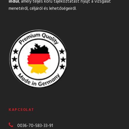
indul
, amely teljes körű tájékoztatást nyújt a vizsgálat
menetéről, céljáról és lehetőségeiről.
KAPCSOLAT
0036-70-583-
33-91