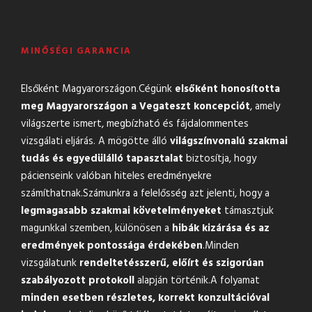
MINŐSÉGI GARANCIA
Elsőként Magyarországon.Cégünk
elsőként honosította
meg Magyarországon a Vegateszt koncepciót
, amely
világszerte ismert, megbízható és fájdalommentes
vizsgálati eljárás. A mögötte álló
világszínvonalú szakmai
tudás és egyedülálló tapasztalat
biztosítja, hogy
pácienseink valóban hiteles eredményekre
számíthatnak.Számunkra a felelősség azt jelenti, hogy a
legmagasabb szakmai követelményeket
támasztjuk
magunkkal szemben, különösen a
hibák kizárása és az
eredmények pontossága érdekében
.Minden
vizsgálatunk
rendeltetésszerű, előírt és szigorúan
szabályozott protokoll
alapján történik.A folyamat
minden esetben részletes, korrekt konzultációval