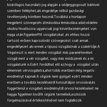
kizárólagos használati jog alapján a védjegyjogosult bárkivel
szemben felléphet,aki engedélye nélkül gazdasági
tevékenység körében használ.Továbbá a honlapon
megjelent szövegezés átmásolása lemásolása adatvédelmi
okokra hivatkozva ugyancsak jogi következményeket von
maga után.Figyelem!!!!A vizsgálatokat ,és ehhez hozzá
tartozó erősen kapcsolodó szövegezést csak annak
engedélyezet aki ennek a tipusú vizsgálatnak a szakértője.A
Vegateszt is mint minden vizsgálat más paramétereket
vizsgál mint a vér vizsgálat, vagy más módszerek és a mi
vizsgalatunk is.Ezért fordúlhat elő az,hogy a vizsgálat után
elmennek vérvizsgálatra,ahol több esetben még negatív
eredményt kapnak.A cégünk nem gyógyit ezért minden
esetben a további kezeléseiről konzultáljon orvosával,és
függetlenül a vizsgálati eredménytől orvosi kezeléseket ne
hagyja figyelmen kivűl!A cégünk termékek,eszközök
forgalmazásával értékesitésével nem foglalkozik.