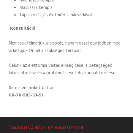
Mágneses terápia
Masszázs terápia
Táplálkozási,és életmód tanácsadások.
Konzultáció.
Nemcsak felmérjük állapotát, hanem ezzel egy időben meg
is kezdjük Önnel a szükséges terápiát.
Célunk az életforma váltás elősegítése, a betegségek
kiküszöbölése és a problémás esetek azonnali kezelése.
Keressen minket bátran!
06-70-583-33-91
TANÚSÍTVÁNYOK ÉS MINŐSÍTÉSEK