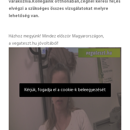
várakoznia.Kollégáink otthonában,cégnél keresi fel,és
elvégzi a szükséges összes vizsgálatokat melyre
lehetőség van.
Házhoz megyünk! Mindez először Magyarországon,
a vegateszt.hu jóvoltából!
Kérjük, fogadja el a cookie-k beleegyezését