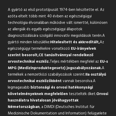
A gyártó az első prototípusát 1974-ben készítette el. Az
azóta eltelt több mint 40 évben az egészségügyi
technológia élvonalában működve vált ismertté, különösen
az allergiák és egyéb egészségügyi állapotok
diagnosztizálására szolgáló innovatív megoldások terén.A
gyártó minden készüléke:
Hitelesített és akkreditált,
Az
egészségügyi termékekre vonatkozó
EU-irányelvek
szerint besorolt,
CE tanúsítvánnyal rendelkező
orvostechnikai eszköz.
Teljes mértékben megfelel az
EU-s
MPG (Medizinproduktegesetz) jogszabályozásnak.
A
termékek a nemzetközi szabályozások szerint:
IIa osztályú
orvostechnikai eszközökként
vannak besorolva.A
legmagasabb
biztonsági és orvosi hatékonysági
követelményeknek megfelelően
tesztelték őket.
Orvosi
használatra hivatalosan jóváhagyottak
Németországban
, a DIMDI (Deutsches Institut für
Medizinische Dokumentation und Information) felügyelete