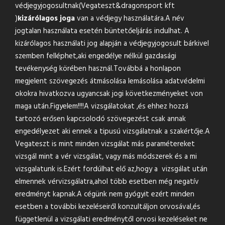
védjegyjogosultnak(Vegateszt&
dragonsport kft
)
kizárólagos joga
van a védjegy használatára.A név
jogtalan használata esetén büntetőeljárás indulhat. A
kizárólagos használati jog alapján a védjegyjogosult bárkivel
szemben felléphet,aki engedélye nélkül gazdasági
tevékenység körében használ.Továbbá a honlapon
megjelent szövegezés átmásolása lemásolása adatvédelmi
okokra hivatkozva ugyancsak jogi következményeket von
maga után.Figyelem!!!!A vizsgálatokat ,és ehhez hozzá
tartozó erősen kapcsolodó szövegezést csak annak
engedélyezet aki ennek a tipusú vizsgálatnak a szakértője.A
Vegateszt is mint minden vizsgálat más paramétereket
vizsgál mint a vér vizsgálat, vagy más módszerek és a mi
vizsgalatunk is.Ezért fordúlhat elő az,hogy a vizsgálat után
elmennek vérvizsgálatra,ahol több esetben még negatív
eredményt kapnak.A cégünk nem gyógyit ezért minden
esetben a további kezeléseiről konzultáljon orvosával,és
függetlenül a vizsgálati eredménytől orvosi kezeléseket ne