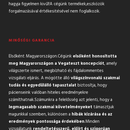
hagyja figyelmen kivűl!A cégünk termékek,eszközök
forgalmazásával értékesitésével nem foglalkozik.
MINŐSÉGI GARANCIA
Elsőként Magyarországon.Cégünk
elsőként honosította
meg Magyarországon a Vegateszt koncepciót
, amely
világszerte ismert, megbízható és fájdalommentes
vizsgálati eljárás. A mögötte álló
világszínvonalú szakmai
tudás és egyedülálló tapasztalat
biztosítja, hogy
pácienseink valóban hiteles eredményekre
számíthatnak.Számunkra a felelősség azt jelenti, hogy a
legmagasabb szakmai követelményeket
támasztjuk
magunkkal szemben, különösen a
hibák kizárása és az
eredmények pontossága érdekében
.Minden
vizsgálatunk
rendeltetésszerű, előírt és szigorúan