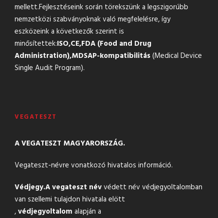
mellett.Fejlesztéseink során törekszünk a legszigorúbb
nemzetközi szabványoknak való megfelelésre, így
eszközeink a következők szerint is
minősítettek:
ISO,
CE,
FDA (Food and Drug
Administration),
MDSAP-kompatibilitás
(Medical Device
Single Audit Program).
VEGATESZT
A VEGATESZT MAGYARORSZÁG.
Vegateszt-névre vonatkozó hivatalos információ.
Védjegy.
A vegateszt név
védett név védjegyoltalomban
van szellemi tulajdon hivatala elött
,
védjegyoltalom
alapján a