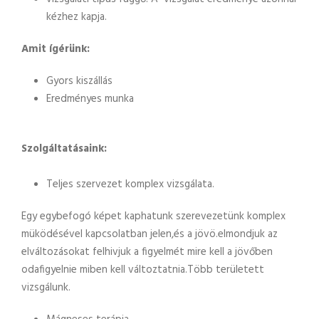
kézhez kapja.
Amit ígérünk:
Gyors kiszállás
Eredményes munka
Szolgáltatásaink:
Teljes szervezet komplex vizsgálata.
Egy egybefogó képet kaphatunk szerevezetünk komplex
müködésével kapcsolatban jelen,és a jövö.elmondjuk az
elváltozásokat felhivjuk a figyelmét mire kell a jövőben
odafigyelnie miben kell változtatnia.Több területett
vizsgálunk.