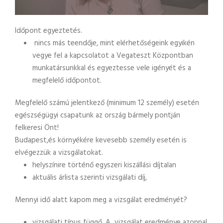
Időpont egyeztetés.
nincs más teendője, mint elérhetőségeink egyikén
vegye fel a kapcsolatot a Vegateszt Központban
munkatársunkkal és egyeztesse vele igényét és a
megfelelő időpontot.
Megfelelő számú jelentkező (minimum 12 személy) esetén
egészségügyi csapatunk az ország bármely pontján
felkeresi Önt!
Budapest,és környékére kevesebb személy esetén is
elvégezzük a vizsgálatokat.
helyszínire történő egyszeri kiszállási díjtalan
aktuális árlista szerinti vizsgálati díj,
Mennyi idő alatt kapom meg a vizsgálat eredményét?
vizsgálati típus függő. A vizsgálat eredménye azonnal