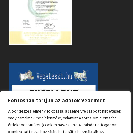
Fontosnak tartjuk az adatok védelmét
A böngészési élmény fokozása, a személyre szabott hirdetések
vagy tartalmak megjelenítése, valamint a forgalom elemzése
érdekében sütiket (cookie) használunk. A "Mindet elfogadom"
gombra kattintva hozzájárulhat a sütik használatához.