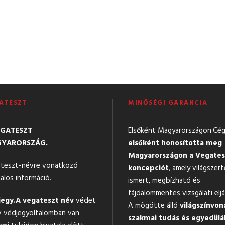
ATESZT
MINŐSÉGI GARANCIA
EGATESZT
Elsőként Magyarországon.Cé
YARORSZÁG.
elsőként honosította meg
Magyarországon a Vegates
teszt-névre vonatkozó
koncepciót
, amely világszert
alos információ.
ismert, megbízható és
fájdalommentes vizsgálati eljá
egy.
A vegateszt név
védet
A mögötte álló
világszínvon
v védjegyoltalomban van
szakmai tudás és egyedülá