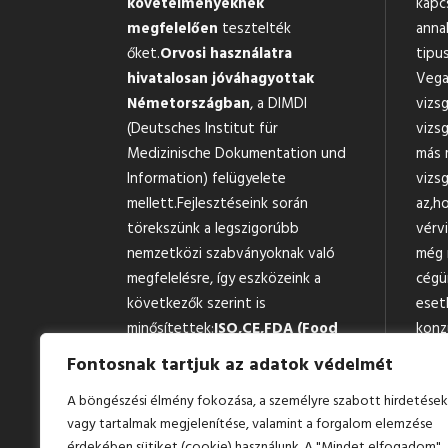
követelményeknek
kapc
megfelelően
tesztelték
anna
őket.
Orvosi használatra
tipus
hivatalosan jóváhagyottak
Vega
Németországban
, a DIMDI
vizs
(Deutsches Institut für
vizsg
Medizinische Dokumentation und
más 
Information) felügyelete
vizsg
mellett.Fejlesztéseink során
az,h
törekszünk a legszigorúbb
vérv
nemzetközi szabványoknak való
még 
megfelelésre, így eszközeink a
cégü
következők szerint is
eset
minősítettek:
ISO,
CE,
FDA (Food
konz
and Drug
függe
Fontosnak tartjuk az adatok védelmét
Administration),
MDSAP-
ered
A böngészési élmény fokozása, a személyre szabott hirdetések
kompatibilitás
(Medical Device
ne ha
vagy tartalmak megjelenítése, valamint a forgalom elemzése
Single Audit Program).
term
érdekében sütiket (cookie) használunk. A "Mindet elfogadom"