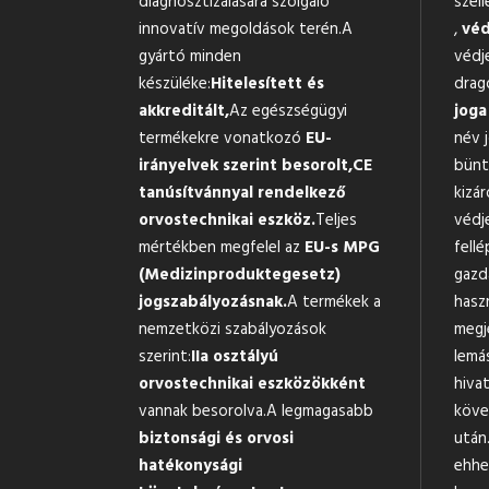
diagnosztizálására szolgáló
szell
innovatív megoldások terén.A
,
véd
gyártó minden
védj
készüléke:
Hitelesített és
drag
akkreditált,
Az egészségügyi
joga
termékekre vonatkozó
EU-
név 
irányelvek szerint besorolt,
CE
bünte
tanúsítvánnyal rendelkező
kizár
orvostechnikai eszköz.
Teljes
védj
mértékben megfelel az
EU-s MPG
fellé
(Medizinproduktegesetz)
gazd
jogszabályozásnak.
A termékek a
hasz
nemzetközi szabályozások
megj
szerint:
IIa osztályú
lemá
orvostechnikai eszközökként
hiva
vannak besorolva.A legmagasabb
köve
biztonsági és orvosi
után.
hatékonysági
ehhe