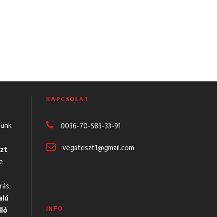
KAPCSOLAT
günk
0036-70-583-
33-91
vegateszt1@gmail.com
zt
e
rás.
alú
INFO
lló