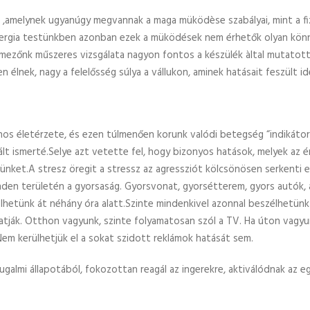
r ,amelynek ugyanúgy megvannak a maga müködèse szabályai, mint a fiz
rgia testünkben azonban ezek a müködések nem érhetők olyan könny
amezőnk műszeres vizsgálata nagyon fontos a készülék àltal mutatott
 élnek, nagy a felelősség súlya a vállukon, aminek hatásait feszült id
nos életérzete, és ezen túlmenően korunk valódi betegség “indikátora
 ismerté.Selye azt vetette fel, hogy bizonyos hatások, melyek az ér
etünket.A stresz öregit a stressz az agressziót kölcsönösen serkenti
nden területén a gyorsaság. Gyorsvonat, gyorsétterem, gyors autók,
elhetünk át néhány óra alatt.Szinte mindenkivel azonnal beszélhetünk
atják. Otthon vagyunk, szinte folyamatosan szól a TV. Ha úton vagyun
Nem kerülhetjük el a sokat szidott reklámok hatását sem.
ugalmi állapotából, fokozottan reagál az ingerekre, aktiválódnak az 