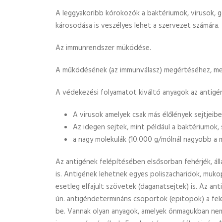
A leggyakoribb kórokozók a baktériumok, virusok, g
károsodása is veszélyes lehet a szervezet számára.
Az immunrendszer müködése.
A működésének (az immunválasz) megértéséhez, meg
A védekezési folyamatot kiváltó anyagok az antig
A virusok amelyek csak más élőlények sejtjeib
Az idegen sejtek, mint például a baktériumok,
a nagy molekulák (10.000 g/mólnál nagyobb a mo
Az antigének felépítésében elsősorban fehérjék, ál
is. Antigének lehetnek egyes poliszacharidok, mukopol
esetleg elfajult szövetek (daganatsejtek) is. Az ant
ún. antigéndetermináns csoportok (epitopok) a fele
be. Vannak olyan anyagok, amelyek önmagukban nem v