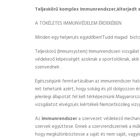
Teljeskörű komplex Immunrendszer,kiterjedt en
A TÖKÉLETES IMMUNVÉDELEM ÉRDEKÉBEN
Minden egy helyen,és egyidőben!Tudd magad bizt
Teljeskörű (Immunsystem) Immunrendszeri vizsgálat 
védekező képességét azoknak a sportolóknak, akik f
szenvednek .
Egészségünk fenntartásában az immunrendszer hat
mit tehetünk azért, hogy sokáig és jól dolgozzon 
jelenlegi állapotát fel kell térképeznünk.Magyarors
vizsgálatot elvégzi,és kiértékeli Nemzetközileg viz
Az
immunrendszer
a szervezet védekező mechaniz
szervek együttese. Ennek a szervrendszernek a műk
hogy megkülönböztesse a saját és nem saját, vagyis 