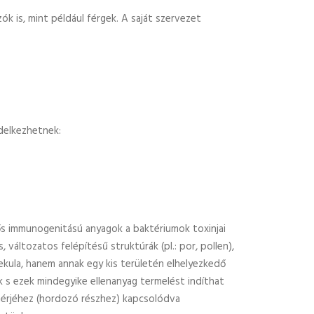
k is, mint például férgek. A saját szervezet
delkezhetnek:
rős immunogenitású anyagok a baktériumok toxinjai
 változatos felépítésű struktúrák (pl.: por, pollen),
olekula, hanem annak egy kis területén elhelyezkedő
 s ezek mindegyike ellenanyag termelést indíthat
ehérjéhez (hordozó részhez) kapcsolódva