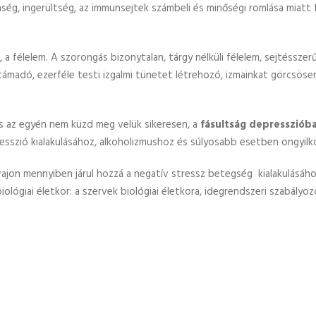
ség, ingerültség, az immunsejtek számbeli és minőségi romlása miatt
 a félelem. A szorongás bizonytalan, tárgy nélküli félelem, sejtéssze
ámadó, ezerféle testi izgalmi tünetet létrehozó, izmainkat görcsöse
s az egyén nem küzd meg velük sikeresen, a
fásultság depressziób
resszió kialakulásához, alkoholizmushoz és súlyosabb esetben öngyil
vajon mennyiben járul hozzá a negatív stressz betegség kialakulásáho
biológiai életkor: a szervek biológiai életkora, idegrendszeri szabályo