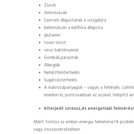
Zsirok
Aminósavak
Szervek állapotának a vizsgálata
bélrendszer a bélflóra állapota
glutamin
toxin teszt
virus baktériumok
Gombák,paraziták
Allergiák
Nehézfémterhelés
Sugárzásterhelés
A makrotápanyagok – vagyis a fehérjék, szénhi
emelem ki, pontosabban az azokat felépítő a
Kiterjedt szressz,és energetiaki felmérés!
Miért fontos az ember energia felmérése?A problé
vagy visszaszerzésében.