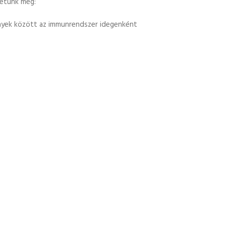
tetünk meg:
ények között az immunrendszer idegenként