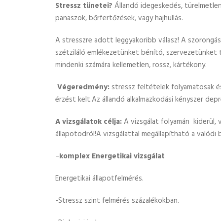
Stressz tünetei?
Állandó idegeskedés, türelmetlen
panaszok, bőrfertőzések, vagy hajhullás.
A stresszre adott leggyakoribb válasz! A szorongás,
szétziláló emlékezetünket bénító, szervezetünket t
mindenki számára kellemetlen, rossz, kártékony.
Végeredmény:
stressz feltételek folyamatosak é
érzést kelt.Az állandó alkalmazkodási kényszer dep
A vizsgálatok célja:
A vizsgálat folyamán kiderül, 
állapotodról!A vizsgálattal megállapítható a valódi 
–
komplex Energetikai vizsgálat
Energetikai állapotfelmérés.
-Stressz szint felmérés százalékokban.