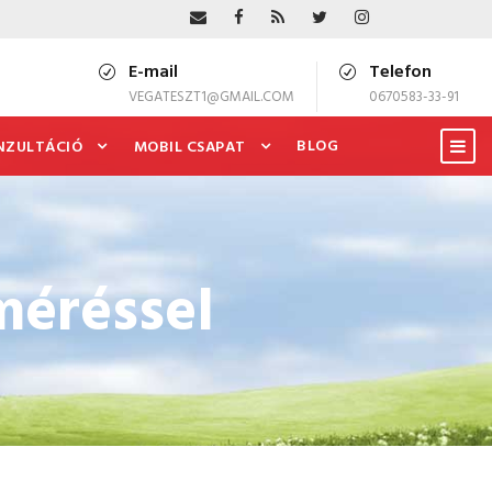
E-mail
Telefon
VEGATESZT1@GMAIL.COM
0670583-33-91
BLOG
NZULTÁCIÓ
MOBIL CSAPAT
méréssel