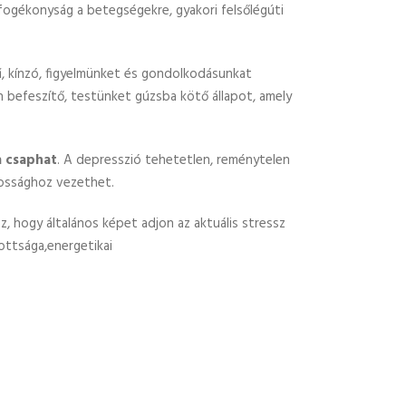
 fogékonyság a betegségekre, gyakori felsőlégúti
rű, kínzó, figyelmünket és gondolkodásunkat
n befeszítő, testünket gúzsba kötő állapot, amely
a csaphat
. A depresszió tehetetlen, reménytelen
kossághoz vezethet.
z, hogy általános képet adjon az aktuális stressz
zottsága,energetikai