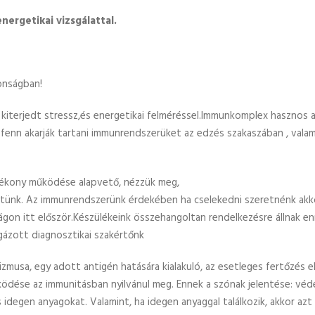
ergetikai vizsgálattal.
onságban!
kiterjedt stressz,és energetikai felméréssel.Immunkomplex hasznos a
enn akarják tartani immunrendszerüket az edzés szakaszában , valami
ékony működése alapvető, nézzük meg,
értünk. Az immunrendszerünk érdekében ha cselekedni szeretnénk ak
zágon itt először.Készülékeink összehangoltan rendelkezésre állnak e
sgázott diagnosztikai szakértőnk
musa, egy adott antigén hatására kialakuló, az esetleges fertőzés e
ödése az immunitásban nyilvánul meg. Ennek a szónak jelentése: véd
idegen anyagokat. Valamint, ha idegen anyaggal találkozik, akkor azt