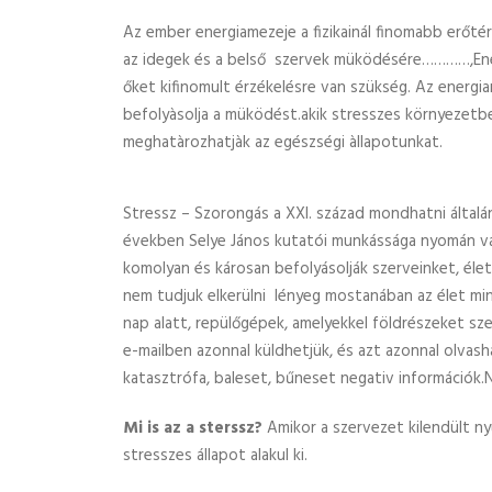
Az ember energiamezeje a fizikainál finomabb erőté
az idegek és a belső szervek müködésére…………,Ene
őket kifinomult érzékelésre van szükség. Az energi
befolyàsolja a müködést.akik stresszes környezetben
meghatàrozhatjàk az egészségi àllapotunkat.
Stressz – Szorongás a XXI. század mondhatni általá
években Selye János kutatói munkássága nyomán vált
komolyan és károsan befolyásolják szer­vein­ket, él
nem tudjuk elkerülni lényeg mostanában az élet mi
nap alatt, repülőgépek, amelyekkel földrészeket sz
e-mailben azonnal küldhetjük, és azt azonnal olvash
katasztrófa, baleset, bűneset negativ információk.
Mi is az a sterssz?
Amikor a szervezet kilendült ny
stresszes állapot alakul ki.