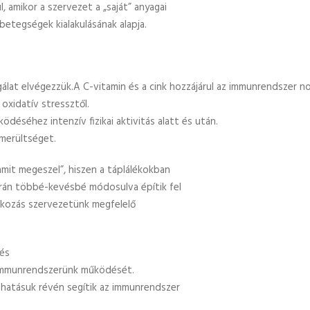
l, amikor a szervezet a „saját” anyagai
betegségek kialakulásának alapja.
zsgálat elvégezzük.A C-vitamin és a cink hozzájárul az immunrendszer
oxidatív stressztől.
déséhez intenzív fizikai aktivitás alatt és után.
imerültséget.
amit megeszel”, hiszen a táplálékokban
orán többé-kevésbé módosulva építik fel
álkozás szervezetünk megfelelő
és
 immunrendszerünk működését.
 hatásuk révén segítik az immunrendszer