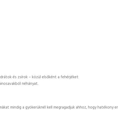
drátok és zsírok – közül elsőként a fehérjéket
minosavakból néhányat.
màkat mindig a gyökerüknél kell megragadjuk ahhoz, hogy hatékony 