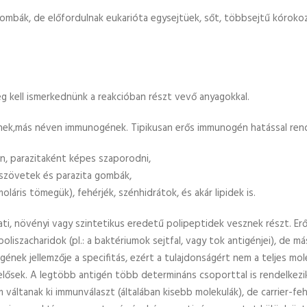
ombák, de előfordulnak eukarióta egysejtüek, sőt, többsejtű kórokozó
 kell ismerkednünk a reakcióban részt vevő anyagokkal.
ének,más néven immunogének. Tipikusan erős immunogén hatással ren
en, parazitaként képes szaporodni,
 szövetek és parazita gombák,
láris tömegük), fehérjék, szénhidrátok, és akár lipidek is.
lati, növényi vagy szintetikus eredetű polipeptidek vesznek részt. E
iszacharidok (pl.: a baktériumok sejtfal, vagy tok antigénjei), de más,
igének jellemzője a specifitás, ezért a tulajdonságért nem a teljes m
lősek. A legtöbb antigén több determináns csoporttal is rendelkezik
áltanak ki immunválaszt (általában kisebb molekulák), de carrier-f