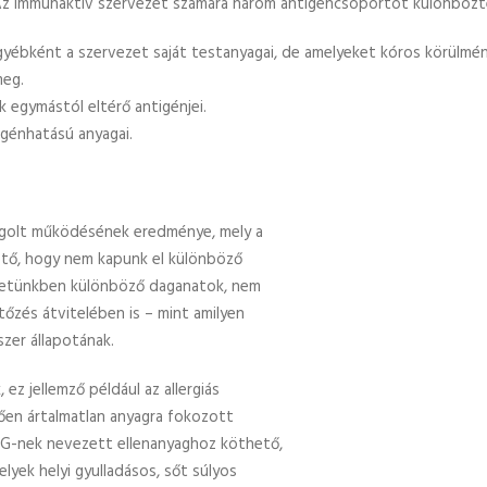
 Az immunaktív szervezet számára három antigéncsoportot különböz
gyébként a szervezet saját testanyagai, de amelyeket kóros körülm
meg.
 egymástól eltérő antigénjei.
génhatású anyagai.
golt működésének eredménye, mely a
tő, hogy nem kapunk el különböző
ezetünkben különböző daganatok, nem
tőzés átvitelében is – mint amilyen
zer állapotának.
z jellemző például az allergiás
ően ártalmatlan anyagra fokozott
z IgG-nek nevezett ellenanyaghoz köthető,
lyek helyi gyulladásos, sőt súlyos