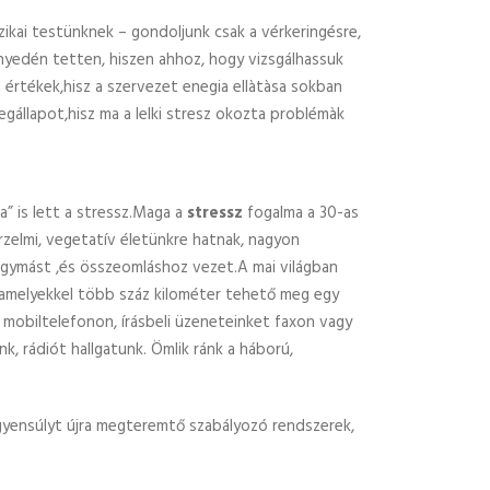
ikai testünknek – gondoljunk csak a vérkeringésre,
edén tetten, hiszen ahhoz, hogy vizsgálhassuk
 értékek,hisz a szervezet enegia ellàtàsa sokban
egállapot,hisz ma a lelki stresz okozta problémàk
” is lett a stressz.Maga a
stressz
fogalma a 30-as
zelmi, vegetatív életünkre hatnak, nagyon
 egymást ,és összeomláshoz vezet.A mai világban
 amelyekkel több száz kilométer tehető meg egy
 mobiltelefonon, írásbeli üzeneteinket faxon vagy
k, rádiót hallgatunk. Ömlik ránk a háború,
egyensúlyt újra megteremtő szabályozó rendszerek,