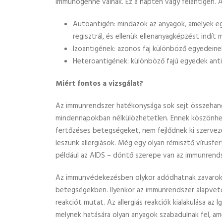
immunogénné válnak. Ez a haptén vagy félantigén.
Autoantigén: mindazok az anyagok, amelyek e
regisztrál, és ellenük ellenanyagképzést indít 
Izoantigének: azonos faj különböző egyedeinek
Heteroantigének: különböző fajú egyedek anti
Miért fontos a vizsgálat?
Az immunrendszer hatékonysága sok sejt összehan
mindennapokban nélkülözhetetlen. Ennek köszönhe
fertőzéses betegségeket, nem fejlődnek ki szerv
leszünk allergiások. Még egy olyan rémisztő vírusfer
például az AIDS – döntő szerepe van az immunrends
Az immunvédekezésben olykor adódhatnak zavarok, e
betegségekben. Ilyenkor az immunrendszer alapvet
reakciót mutat. Az allergiás reakciók kialakulása a
melynek hatására olyan anyagok szabadulnak fel, ame