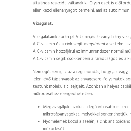
általános reakciót váltanak ki. Olyan eset is előfordu
ellen kezd ellenanyagot termelni, ami az autoimmun 
Vizsgálat.
Vizsgálataink során pl. Vitamin,és ásványi hiány vi
A C-vitamin és a cink segít megvédeni a sejteket az 
A C-vitamin hozzájárul az immunrendszer normál műkö
A C-vitamin segít csökkenteni a fáradtságot és a k
Nem egészen igaz az a régi mondás, hogy „az vagy, 
jelen lévő tápanyagok az anyagcsere-folyamatok s
testünk molekuláit, sejtjeit. Azonban a helyes tápl
működéséhez elengedhetetlen.
Megvizsgáljuk azokat a legfontosabb makro- 
mikrotápanyagokat, melyekkel serkenthetjük
Nyomelemek közűl a szelén, a cink antioxidáns
működését.