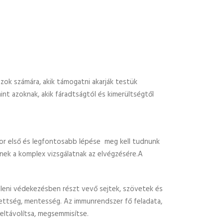
zok számára, akik támogatni akarják testük
nt azoknak, akik fáradtságtól és kimerültségtől
kor első és legfontosabb lépése meg kell tudnunk
nnek a komplex vizsgálatnak az elvégzésére.A
lleni védekezésben részt vevő sejtek, szövetek és
ettség, mentesség. Az immunrendszer fő feladata,
 eltávolítsa, megsemmisítse.