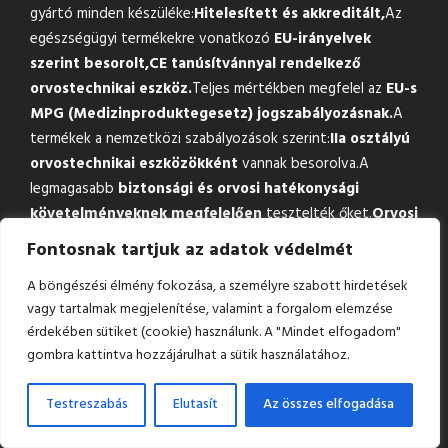
gyártó minden készüléke:
Hitelesített és akkreditált,
Az
egészségügyi termékekre vonatkozó
EU-irányelvek
szerint besorolt,
CE tanúsítvánnyal rendelkező
orvostechnikai eszköz.
Teljes mértékben megfelel az
EU-s
MPG (Medizinproduktegesetz) jogszabályozásnak.
A
termékek a nemzetközi szabályozások szerint:
IIa osztályú
orvostechnikai eszközökként
vannak besorolva.A
legmagasabb
biztonsági és orvosi hatékonysági
követelményeknek megfelelően
tesztelték őket.
Orvosi
használatra hivatalosan jóváhagyottak
Fontosnak tartjuk az adatok védelmét
Németországban
, a DIMDI (Deutsches Institut für
A böngészési élmény fokozása, a személyre szabott hirdetések
Medizinische Dokumentation und Information) felügyelete
vagy tartalmak megjelenítése, valamint a forgalom elemzése
mellett.Fejlesztéseink során törekszünk a legszigorúbb
érdekében sütiket (cookie) használunk. A "Mindet elfogadom"
nemzetközi szabványoknak való megfelelésre, így
gombra kattintva hozzájárulhat a sütik használatához.
eszközeink a következők szerint is
minősítettek:
ISO,
CE,
FDA (Food and Drug
Testreszabás
Elutasít
Az összes elfogadása
Administration),
MDSAP-kompatibilitás
(Medical Device
Single Audit Program).