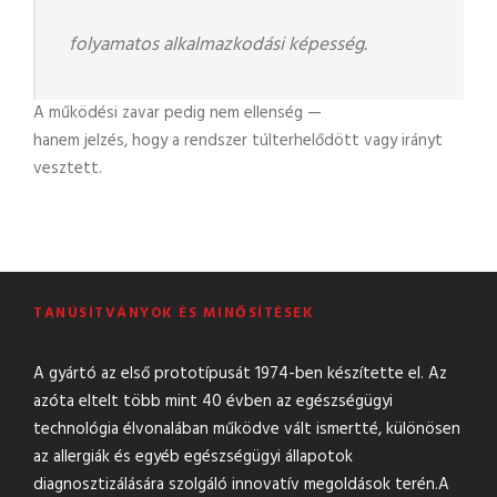
folyamatos alkalmazkodási képesség.
A működési zavar pedig nem ellenség —
hanem jelzés, hogy a rendszer túlterhelődött vagy irányt
vesztett.
TANÚSÍTVÁNYOK ÉS MINŐSÍTÉSEK
A gyártó az első prototípusát 1974-ben készítette el. Az
azóta eltelt több mint 40 évben az egészségügyi
technológia élvonalában működve vált ismertté, különösen
az allergiák és egyéb egészségügyi állapotok
diagnosztizálására szolgáló innovatív megoldások terén.A