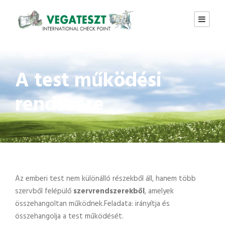
A test működési
rendszere
Az emberi test nem különálló részekből áll, hanem több
szervből felépülő
szervrendszerekből
, amelyek
összehangoltan működnek.Feladata: irányítja és
összehangolja a test működését.