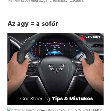
Ha nem kapsz elég oxigént, elfáradsz, szédülsz.
Az agy = a sofőr