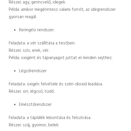
Részei: agy, gerincvelő, idegek.
Példa: amikor megérintesz valami forrót, az idegrendszer
gyorsan reagál.
Keringési rendszer.
Feladata: a vér szállítása a testben.
Részei: szív, erek, vér.
Példa: oxigént és tápanyagot juttat el minden sejthez.
Légzőrendszer
Feladata: oxigén felvétele és szén-dioxid leadása.
Részei: orr, légcső, tüdő.
Emésztőrendszer
Feladata: a táplálék lebontása és felszívása.
Részei: száj, gyomor, belek.