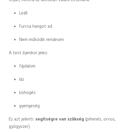
Olyan, mintha az autóban valami elromlana:
Leáll
Furcsa hangot ad
Nem működik rendesen
A test ilyenkor jelez:
fájdalom
láz
köhögés
gyengeség
Ez azt jelenti:
segítségre van szükség
(pihenés, orvos,
gyógyszer).