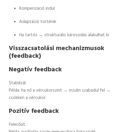
Kompenzáció indul
Adaptáció történik
Ha tartós → strukturális károsodás alakulhat ki
Visszacsatolási mechanizmusok
(feedback)
Negatív feedback
Stabilizál.
Példa: ha nő a vércukorszint → inzulin szabadul fel →
csökken a vércukor.
Pozitív feedback
Felerősít.
Példa: gyulladás során immunválasz fokozódik.