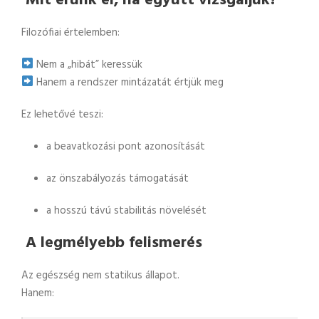
Mit érünk el, ha együtt vizsgáljuk?
Filozófiai értelemben:
Nem a „hibát” keressük
Hanem a rendszer mintázatát értjük meg
Ez lehetővé teszi:
a beavatkozási pont azonosítását
az önszabályozás támogatását
a hosszú távú stabilitás növelését
A legmélyebb felismerés
Az egészség nem statikus állapot.
Hanem: