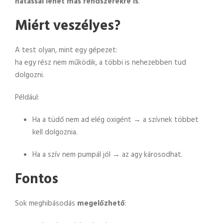
hatással lehet más rendszerekre is
.
Miért veszélyes?
A test olyan, mint egy gépezet:
ha egy rész nem működik, a többi is nehezebben tud
dolgozni.
Például:
Ha a tüdő nem ad elég oxigént → a szívnek többet
kell dolgoznia.
Ha a szív nem pumpál jól → az agy károsodhat.
Fontos
Sok meghibásodás
megelőzhető
: