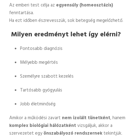
Az emberi test célja az
egyensúly (homeosztázis)
fenntartása.
Ha ezt időben észrevesszük, sok betegség megelőzhető.
Milyen eredményt lehet így elérni?
Pontosabb diagnózis
Mélyebb megértés
Személyre szabott kezelés
Tartósabb gyógyulás
Jobb életminőség
Amikor a működési zavart
nem izolált tünetként
, hanem
komplex biológiai hálózatként
vizsgáljuk, akkor a
szervezetet egy
önszabályozó rendszernek
tekintjük.