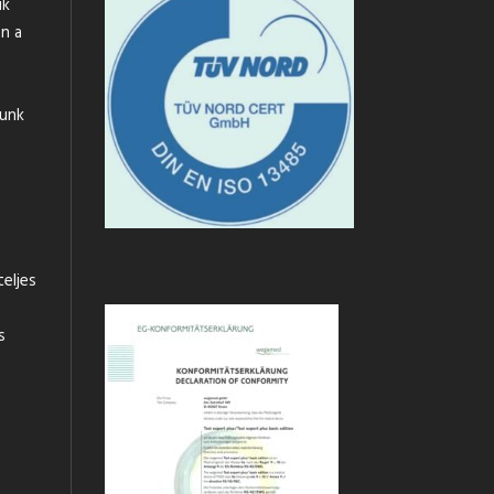
uk
n a
tunk
teljes
s