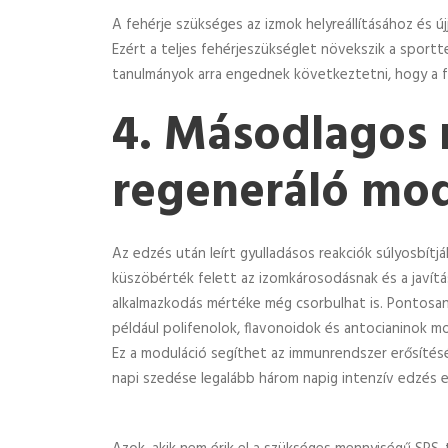
A fehérje szükséges az izmok helyreállításához és ú
Ezért a teljes fehérjeszükséglet növekszik a sportt
tanulmányok arra engednek következtetni, hogy a fe
4. Másodlagos 
regeneráló mo
Az edzés után leírt gyulladásos reakciók súlyosbítj
küszöbérték felett az izomkárosodásnak és a javítá
alkalmazkodás mértéke még csorbulhat is. Pontosan
például polifenolok, flavonoidok és antocianinok m
Ez a moduláció segíthet az immunrendszer erősítés
napi szedése legalább három napig intenzív edzés el