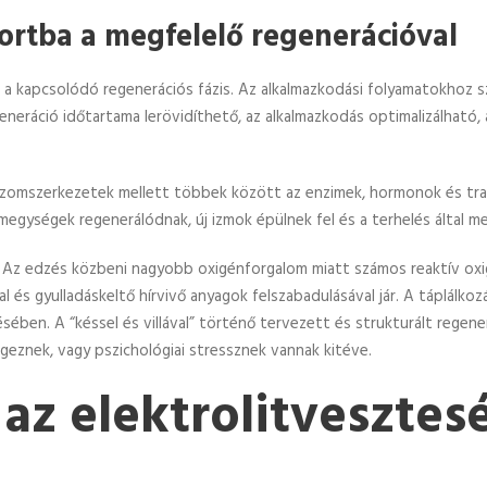
portba a megfelelő regenerációval
mint a kapcsolódó regenerációs fázis. Az alkalmazkodási folyamatokho
generáció időtartama lerövidíthető, az alkalmazkodás optimalizálható,
 izomszerkezetek mellett többek között az enzimek, hormonok és tra
omegységek regenerálódnak, új izmok épülnek fel és a terhelés által 
Az edzés közbeni nagyobb oxigénforgalom miatt számos reaktív oxi
l és gyulladáskeltő hírvivő anyagok felszabadulásával jár. A táplálk
sében. A “késsel és villával” történő tervezett és strukturált rege
égeznek, vagy pszichológiai stressznek vannak kitéve.
az elektrolitvesztes