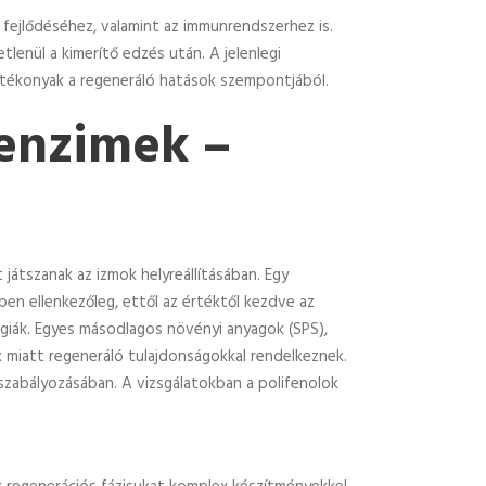
 fejlődéséhez, valamint az immunrendszerhez is.
lenül a kimerítő edzés után. A jelenlegi
hatékonyak a regeneráló hatások szempontjából.
enzimek –
játszanak az izmok helyreállításában. Egy
pen ellenkezőleg, ettől az értéktől kezdve az
giák. Egyes másodlagos növényi anyagok (SPS),
 miatt regeneráló tulajdonságokkal rendelkeznek.
szabályozásában. A vizsgálatokban a polifenolok