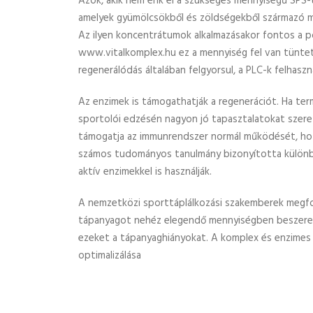
Azok, akik nem érik el a szükséges mennyiségű SPS
amelyek gyümölcsökből és zöldségekből származó má
Az ilyen koncentrátumok alkalmazásakor fontos a po
www.vitalkomplex.hu ez a mennyiség fel van tüntetv
regenerálódás általában felgyorsul, a PLC-k felhasz
Az enzimek is támogathatják a regenerációt. Ha ter
sportolói edzésén nagyon jó tapasztalatokat szerez
támogatja az immunrendszer normál működését, hozzá
számos tudományos tanulmány bizonyította különbö
aktív enzimekkel is használják.
A nemzetközi sporttáplálkozási szakemberek megfoga
tápanyagot nehéz elegendő mennyiségben beszerezni
ezeket a tápanyaghiányokat. A komplex és enzimes é
optimalizálása