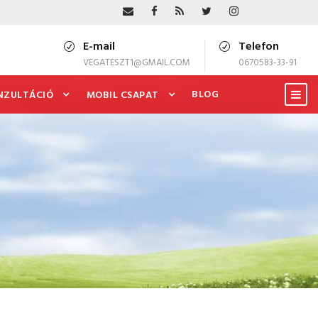
E-mail
Telefon
VEGATESZT1@GMAIL.COM
0670583-33-91
BLOG
NZULTÁCIÓ
MOBIL CSAPAT