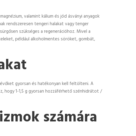
m, magnézium, valamint kálium és jód ásványi anyagok
nak rendszeresen tengeri halakat vagy tenger
 sürgősen szükséges a regenerációhoz. Mivel a
ételeket, például alkoholmentes söröket, gombát,
rakat
lévőket gyorsan és hatékonyan kell feltölteni. A
az, hogy 1-1,5 g gyorsan hozzáférhető szénhidrátot /
z izmok számára