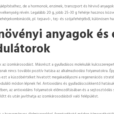
jjáépítéséhez, de a hormonok, enzimek, transzport és hírvivő anyagok
evékenység révén. Legalább 20 g, jobb 25-30 g fehérje hasznos közvet
hérjekombinációk, pl. tejsavó-, tej- és szójafehérjéből, különösen 
növényi anyagok és 
dulátorok
ák az izomkárosodást. Másrészt a gyulladásos molekulák kulcsszerepet 
snak nincs további pozitív hatása az alkalmazkodási folyamatokra. Ép
 ezt a küszöbértéket hivatott megakadályozni a regenerációs straté
oduláló módon lépnek fel. Antioxidáns és gyulladáscsökkentő hatásuk
ében, az antioxidáns folyamatok előmozdításában és a sejtosztódás 
őtt és után javíthatja az izomkárosodásból való felépülést.