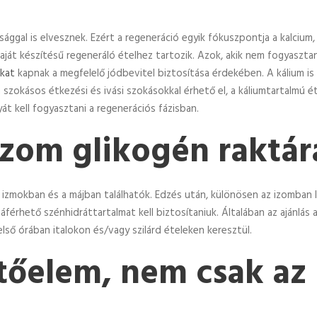
dsággal is elvesznek. Ezért a regeneráció egyik fókuszpontja a kalciu
ját készítésű regeneráló ételhez tartozik. Azok, akik nem fogyaszta
ákat
kapnak a megfelelő jódbevitel biztosítása érdekében. A kálium is
 szokásos étkezési és ivási szokásokkal érhető el, a káliumtartalmú 
át kell fogyasztani a regenerációs fázisban.
z izom glikogén raktá
az izmokban és a májban találhatók. Edzés után, különösen az izomban 
érhető szénhidráttartalmat kell biztosítaniuk. Általában az ajánlás 
ső órában italokon és/vagy szilárd ételeken keresztül.
pítőelem, nem csak a