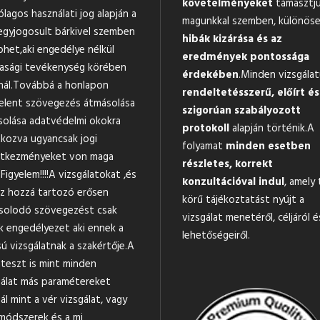
követelményeket
támasztj
ólagos használati jog alapján a
magunkkal szemben, különöse
egyjogosult bárkivel szemben
hibák kizárása és az
phet,aki engedélye nélkül
eredmények pontossága
asági tevékenység körében
érdekében
.Minden vizsgála
nál.Továbbá a honlapon
rendeltetésszerű, előírt és
elent szövegezés átmásolása
szigorúan szabályozott
solása adatvédelmi okokra
protokoll
alapján történik.A
tkozva ugyancsak jogi
folyamat
minden esetben
tkezményeket von maga
részletes, korrekt
Figyelem!!!!A vizsgálatokat ,és
konzultációval indul
, amely 
z hozzá tartozó erősen
körű tájékoztatást nyújt a
solodó szövegezést csak
vizsgálat menetéről, céljáról é
k engedélyezet aki ennek a
lehetőségeiről.
ú vizsgálatnak a szakértője.A
teszt is mint minden
gálat más paramétereket
ál mint a vér vizsgálat, vagy
módszerek és a mi