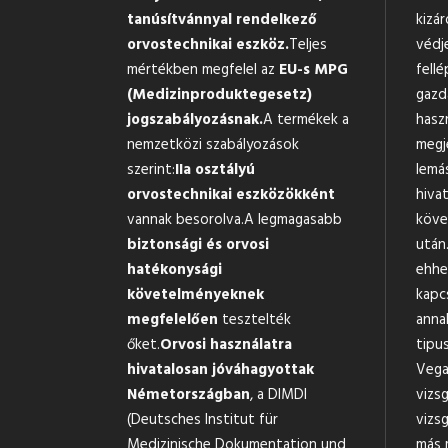
tanúsítvánnyal rendelkező
kizár
orvostechnikai eszköz.
Teljes
védj
mértékben megfelel az
EU-s MPG
fellé
(Medizinproduktegesetz)
gazd
jogszabályozásnak.
A termékek a
hasz
nemzetközi szabályozások
megj
szerint:
IIa osztályú
lemá
orvostechnikai eszközökként
hiva
vannak besorolva.A legmagasabb
köve
biztonsági és orvosi
után.
hatékonysági
ehhe
követelményeknek
kapc
megfelelően
tesztelték
anna
őket.
Orvosi használatra
tipus
hivatalosan jóváhagyottak
Vega
Németországban
, a DIMDI
vizs
(Deutsches Institut für
vizsg
Medizinische Dokumentation und
más 