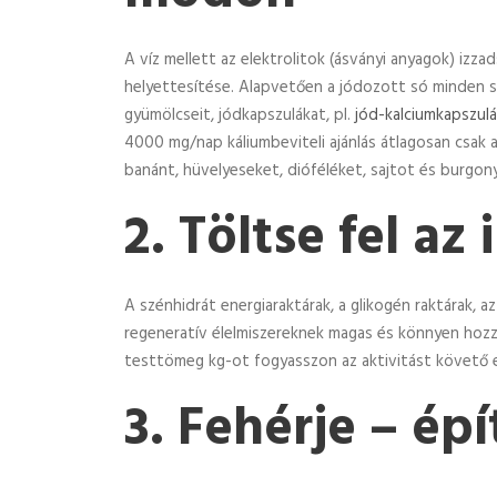
A víz mellett az elektrolitok (ásványi anyagok) izza
helyettesítése. Alapvetően a jódozott só minden sa
gyümölcseit, jódkapszulákat, pl.
jód-kalciumkapszul
4000 mg/nap káliumbeviteli ajánlás átlagosan csak a
banánt, hüvelyeseket, dióféléket, sajtot és burgony
2. Töltse fel a
A szénhidrát energiaraktárak, a glikogén raktárak, 
regeneratív élelmiszereknek magas és könnyen hozzáf
testtömeg kg-ot fogyasszon az aktivitást követő el
3. Fehérje – é