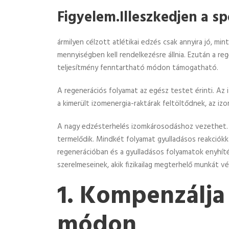
Figyelem.Illeszkedjen a s
ármilyen célzott atlétikai edzés csak annyira jó, 
mennyiségben kell rendelkezésre állnia. Ezután a re
teljesítmény fenntartható módon támogatható.
A regenerációs folyamat az egész testet érinti. Az
a kimerült izomenergia-raktárak feltöltődnek, az iz
A nagy edzésterhelés izomkárosodáshoz vezethet. 
termelődik. Mindkét folyamat gyulladásos reakciókka
regenerációban és a gyulladásos folyamatok enyhíté
szerelmeseinek, akik fizikailag megterhelő munkát v
1. Kompenzálja 
módon