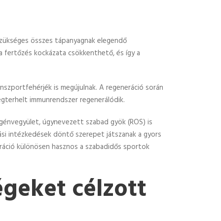
z szükséges összes tápanyagnak elegendő
 a fertőzés kockázata csökkenthető, és így a
nszportfehérjék is megújulnak. A regeneráció során
megterhelt immunrendszer regenerálódik.
génvegyület, úgynevezett szabad gyök (ROS) is
ozási intézkedések döntő szerepet játszanak a gyors
neráció különösen hasznos a szabadidős sportok
égeket célzott