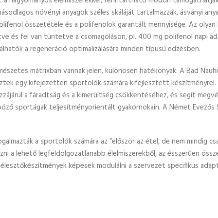
-t a hagyományos élelmiszerekkel, fenntartható módon támogathatják
sodlagos növényi anyagok széles skáláját tartalmazzák, ásványi anya
lifenol összetétele és a polifenolok garantált mennyisége. Az olyan
e és fel van tüntetve a csomagoláson, pl. 400 mg polifenol napi ada
nálhatók a regeneráció optimalizálására minden típusú edzésben.
mészetes mátrixban vannak jelen, különösen hatékonyak. A Bad Nauhe
tek egy kifejezetten sportolók számára kifejlesztett készítményrel.
járul a fáradtság és a kimerültség csökkentéséhez, és segít megvéde
ző sportágak teljesítményorientált gyakornokain. A Német Evezős Sz
lmazták a sportolók számára az “először az étel, de nem mindig csak
 a lehető legfeldolgozatlanabb élelmiszerekből, az ésszerűen össz
lesztőkészítmények képesek modulálni a szervezet specifikus adaptác