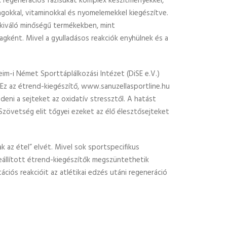
 regenerációs fázisukat komplex készítményekkel,
gokkal, vitaminokkal és nyomelemekkel kiegészítve.
 kiváló minőségű termékekben, mint
gként. Mivel a gyulladásos reakciók enyhülnek és a
im-i Német Sporttáplálkozási Intézet (DiSE e.V.)
 Ez az étrend-kiegészítő, www.sanuzellasportline.hu
ni a sejteket az oxidatív stressztől. A hatást
övetség elit tőgyei ezeket az élő élesztősejteket
 az étel” elvét. Mivel sok sportspecifikus
eállított étrend-kiegészítők megszüntethetik
iós reakcióit az atlétikai edzés utáni regeneráció