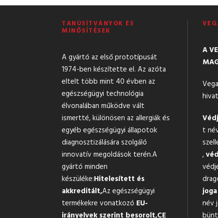
TANÚSÍTVÁNYOK ÉS
VEG
MINŐSÍTÉSEK
A V
A gyártó az első prototípusát
MAG
1974-ben készítette el. Az azóta
eltelt több mint 40 évben az
Vega
egészségügyi technológia
hivat
élvonalában működve vált
ismertté, különösen az allergiák és
Védj
egyéb egészségügyi állapotok
t né
diagnosztizálására szolgáló
szell
innovatív megoldások terén.A
,
véd
gyártó minden
védj
készüléke:
Hitelesített és
drag
akkreditált,
Az egészségügyi
joga
termékekre vonatkozó
EU-
név 
irányelvek szerint besorolt,
CE
bünte