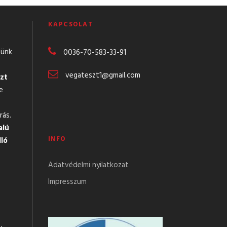
KAPCSOLAT
günk
0036-70-583-
33-91
vegateszt1@gmail.com
zt
e
rás.
alú
INFO
lló
Adatvédelmi nyilatkozat
Impresszum