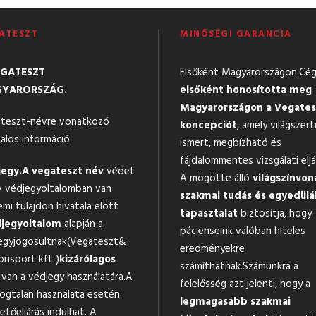
ATESZT
MINŐSÉGI GARANCIA
EGATESZT
Elsőként Magyarországon.Cé
YARORSZÁG.
elsőként honosította meg
Magyarországon a Vegates
teszt-névre vonatkozó
koncepciót
, amely világszert
alos információ.
ismert, megbízható és
fájdalommentes vizsgálati eljá
egy.
A vegateszt név
védet
A mögötte álló
világszínvon
v védjegyoltalomban van
szakmai tudás és egyedülá
emi tulajdon hivatala elött
tapasztalat
biztosítja, hogy
jegyoltalom
alapján a
pácienseink valóban hiteles
egyjogosultnak(Vegateszt&
eredményekre
onsport kft )
kizárólagos
számíthatnak.Számunkra a
van a védjegy használatára.A
felelősség azt jelenti, hogy a
jogtalan használata esetén
legmagasabb szakmai
tőeljárás indulhat. A