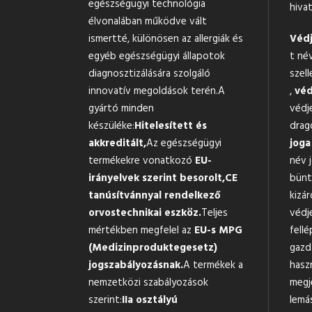
egészségügyi technológia
hivat
élvonalában működve vált
ismertté, különösen az allergiák és
Védj
egyéb egészségügyi állapotok
t né
diagnosztizálására szolgáló
szell
innovatív megoldások terén.A
,
véd
gyártó minden
védj
készüléke:
Hitelesített és
drag
akkreditált,
Az egészségügyi
joga
termékekre vonatkozó
EU-
név 
irányelvek szerint besorolt,
CE
bünte
tanúsítvánnyal rendelkező
kizár
orvostechnikai eszköz.
Teljes
védj
mértékben megfelel az
EU-s MPG
fellé
(Medizinproduktegesetz)
gazd
jogszabályozásnak.
A termékek a
hasz
nemzetközi szabályozások
megj
szerint:
IIa osztályú
lemá