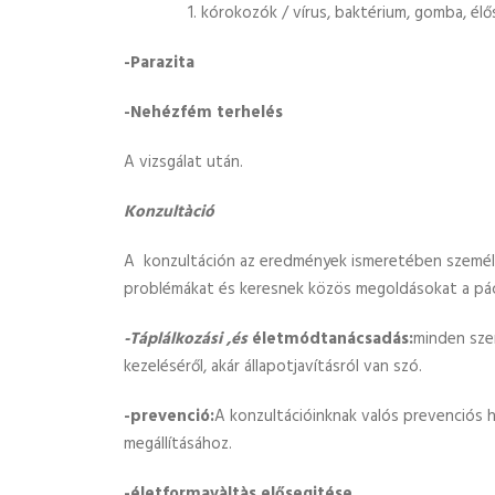
kórokozók / vírus, baktérium, gomba, é
-Parazita
-Nehézfém terhelés
A vizsgálat után.
Konzultàció
A konzultáción az eredmények ismeretében személy
problémákat és keresnek közös megoldásokat a pác
-Táplálkozási ,és
életmódtanácsadás:
minden sze
kezeléséről, akár állapotjavításról van szó.
-prevenció:
A konzultációinknak valós prevenciós 
megállításához.
-életformavàltàs elősegitése.