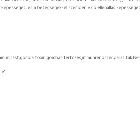
. T-limfocitákat), azaz ellenanyagképzésben – immunrenrszer/, a szer
képességét, és a betegségekkel szemben való ellenállás képességét 
immunitást,gomba toxin,gombás fertőzés,immunrendszer,paraziták.Ne
em?