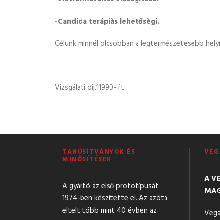
-Candida terápiàs lehetősègi.
Célunk minnél olcsobban a legtermészetesebb helyr
Vizsgálati dij.11990-.ft
TANÚSÍTVÁNYOK ÉS
VEG
MINŐSÍTÉSEK
A V
A gyártó az első prototípusát
MAG
1974-ben készítette el. Az azóta
eltelt több mint 40 évben az
Vega