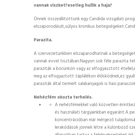
vannak viszket?esetleg hullik a haja?
Önnek összeállitottunk egy Candida vizsgálati pro
elszaporodását,súlyos kronikus betegségeket.Candid
Parazita.
A szervezetünkben elszaparodhatnak a betegséget o
vannak evvel tisztában.Nagyon sok féle parazita t
paraziták a börünkön vagy az elfogyasztott étellel
meg az elfogyaztott táplálékon élősködnek,ez gyull
paraziták által termelt salakanyagok is hasi panas
Nehézfém okozta terhelés.
A nehézfémekkel való közvetlen érintkez
és használati tárgyainkban egyaránt.A pe
koncentrációban már mérgező tulajdonság
lerakódások jönnek létre a különböző sze