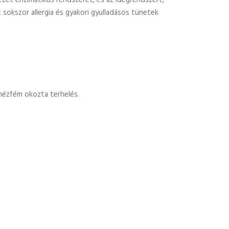
vezet enzimatikus rendszerét, és az idegrendszert,
sokszor allergia és gyakori gyulladásos tünetek
hézfém okozta terhelés.