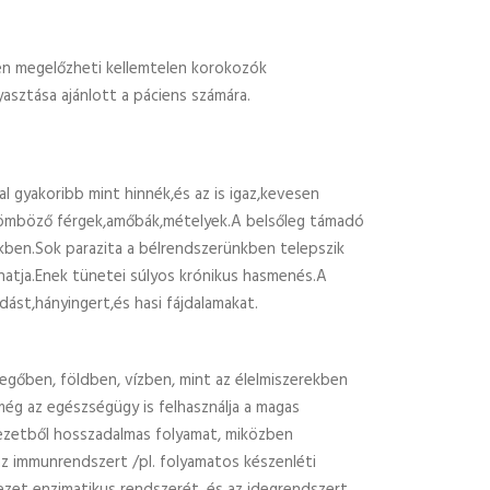
ben megelőzheti kellemtelen korokozók
asztása ajánlott a páciens számára.
 gyakoribb mint hinnék,és az is igaz,kevesen
ülömböző férgek,amőbák,mételyek.A belsőleg támadó
nkben.Sok parazita a bélrendszerünkben telepszik
thatja.Enek tünetei súlyos krónikus hasmenés.A
ást,hányingert,és hasi fájdalamakat.
egőben, földben, vízben, mint az élelmiszerekben
még az egészségügy is felhasználja a magas
vezetből hosszadalmas folyamat, miközben
 az immunrendszert /pl. folyamatos készenléti