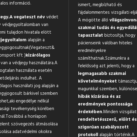
alos információ.
ismert, megbízható és
fájdalommentes vizsgálati eljá
egy.
A vegateszt név
védet
A mögötte álló
világszínvon
v védjegyoltalomban van
szakmai tudás és egyedülá
emi tulajdon hivatala elött
tapasztalat
biztosítja, hogy
jegyoltalom
alapján a
pácienseink valóban hiteles
egyjogosultnak(Vegateszt&
eredményekre
onsport kft )
kizárólagos
számíthatnak.Számunkra a
van a védjegy használatára.A
felelősség azt jelenti, hogy a
jogtalan használata esetén
legmagasabb szakmai
tőeljárás indulhat. A
követelményeket
támasztj
ólagos használati jog alapján a
magunkkal szemben, különöse
egyjogosult bárkivel szemben
hibák kizárása és az
phet,aki engedélye nélkül
eredmények pontossága
asági tevékenység körében
érdekében
.Minden vizsgála
nál.Továbbá a honlapon
rendeltetésszerű, előírt és
elent szövegezés átmásolása
szigorúan szabályozott
solása adatvédelmi okokra
protokoll
alapján történik.A