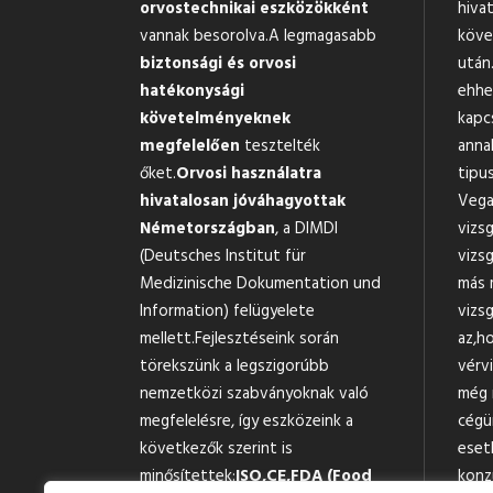
orvostechnikai eszközökként
hiva
vannak besorolva.A legmagasabb
köve
biztonsági és orvosi
után.
hatékonysági
ehhe
követelményeknek
kapc
megfelelően
tesztelték
anna
őket.
Orvosi használatra
tipus
hivatalosan jóváhagyottak
Vega
Németországban
, a DIMDI
vizs
(Deutsches Institut für
vizsg
Medizinische Dokumentation und
más 
Information) felügyelete
vizsg
mellett.Fejlesztéseink során
az,h
törekszünk a legszigorúbb
vérv
nemzetközi szabványoknak való
még 
megfelelésre, így eszközeink a
cégü
következők szerint is
eset
minősítettek:
ISO,
CE,
FDA (Food
konz