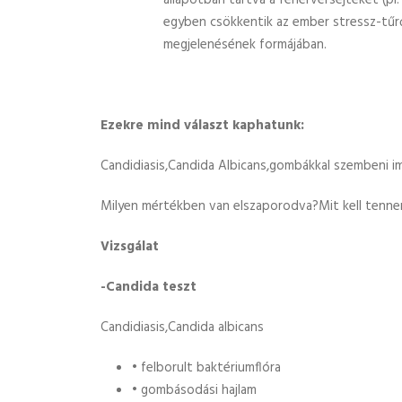
állapotban tartva a fehérvérsejteket (pl
egyben csökkentik az ember stressz-tűrő
megjelenésének formájában.
Ezekre mind választ kaphatunk:
Candidiasis,Candida Albicans,gombákkal szembeni 
Milyen mértékben van elszaporodva?Mit kell tenn
Vizsgálat
-Candida teszt
Candidiasis,Candida albicans
• felborult baktériumflóra
• gombásodási hajlam