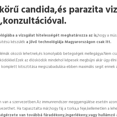
 körű candida,és parazita vi
,konzultációval.
lógiába a v
izsgálat hitelességét meghatározza az is,
hogy a müsz
sitésü készülék
a jövő technológiája Magyarországon csak itt.
oblémák okozói lehetnek,és komolyabb betegségek mellegágya.Nem csak
sködökkel.Ezek az élösködök mindehol képesek megbújni akár úgy él
komplett kitisztitása megszabadulása ebben maximális segit ennek a
n van a szervezetben.Az immunrendszer meggyengülése esetén azon
ethet. Ha tapasztalta már,hogy fáj a torka,a feje,kellemetlen a lehe
ségérzete van továbbá fáradékony,ingerlékeny,vagy hullámzó a 