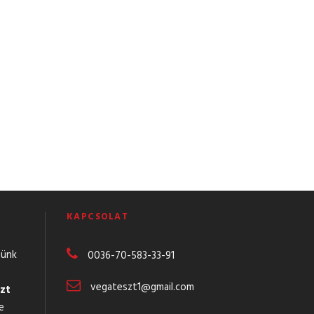
KAPCSOLAT
günk
0036-70-583-
33-91
vegateszt1@gmail.com
zt
e