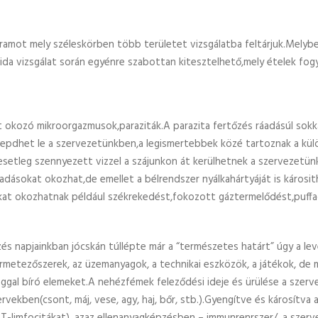
gramot mely széleskörben több területet vizsgálatba feltárjuk.Mely
a vizsgálat során egyénre szabottan kitesztelhető,mely ételek fogy
kozó mikroorgazmusok,paraziták.A parazita fertőzés ráadásúl sokkal
elepdhet le a szervezetünkben,a legismertebbek közé tartoznak a k
,esetleg szennyezett vizzel a szájunkon át kerülhetnek a szervezetü
adásokat okozhat,de emellet a bélrendszer nyálkahártyáját is károsi
zokat okozhatnak például székrekedést,fokozott gáztermelődést,puffad
és napjainkban jócskán túllépte már a “természetes határt” úgy a lev
rmetezőszerek, az üzemanyagok, a technikai eszközök, a játékok, de 
gal bíró elemeket.A nehézfémek feleződési ideje és ürülése a szer
rvekben(csont, máj, vese, agy, haj, bőr, stb.).Gyengítve és károsítva