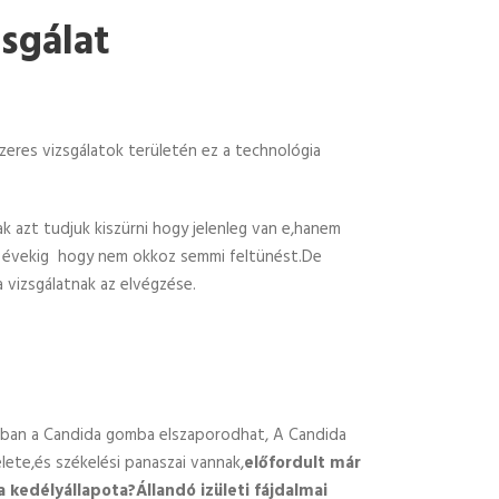
zsgálat
eres vizsgálatok területén ez a technológia
 azt tudjuk kiszürni hogy jelenleg van e,hanem
ni évekig hogy nem okkoz semmi feltünést.De
 vizsgálatnak az elvégzése.
ban a Candida gomba elszaporodhat, A Candida
lete,és székelési panaszai vannak,
előfordult már
kedélyállapota?Állandó izületi fájdalmai