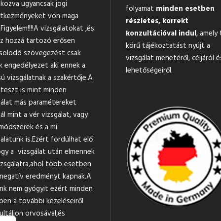
tkozva ugyancsak jogi
folyamat
minden esetben
tkezményeket von maga
részletes, korrekt
Figyelem!!!!A vizsgálatokat ,és
konzultációval indul
, amely 
z hozzá tartozó erősen
körű tájékoztatást nyújt a
solodó szövegezést csak
vizsgálat menetéről, céljáról é
k engedélyezet aki ennek a
lehetőségeiről.
ú vizsgálatnak a szakértője.A
teszt is mint minden
gálat más paramétereket
ál mint a vér vizsgálat, vagy
módszerek és a mi
alatunk is.Ezért fordúlhat elő
ogy a vizsgálat után elmennek
izsgálatra,ahol több esetben
negatív eredményt kapnak.A
nk nem gyógyit ezért minden
ben a további kezeléseiről
ultáljon orvosával,és