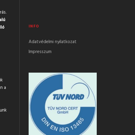
rás.
alú
INFO
lló
Adatvédelmi nyilatkozat
Impresszum
uk
n a
tunk