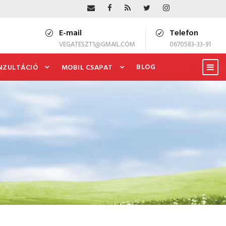
E-mail
Telefon
VEGATESZT1@GMAIL.COM
0670583-33-91
BLOG
NZULTÁCIÓ
MOBIL CSAPAT