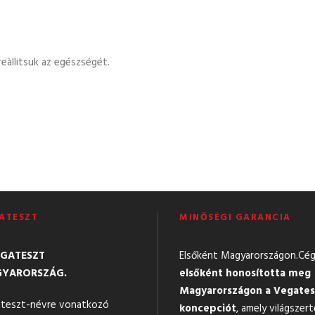
eàllitsuk az egészségét.
ATESZT
MINŐSÉGI GARANCIA
EGATESZT
Elsőként Magyarországon.Cé
YARORSZÁG.
elsőként honosította meg
Magyarországon a Vegates
teszt-névre vonatkozó
koncepciót
, amely világszert