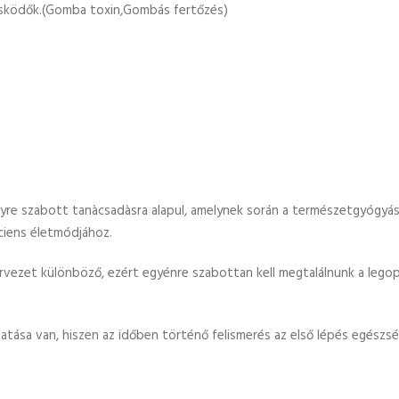
lősködők.(Gomba toxin,Gombás fertőzés)
re szabott tanàcsadàsra alapul, amelynek során a természetgyógyász
iens életmódjához.
rvezet különböző, ezért egyénre szabottan kell megtalálnunk a leg
hatása van, hiszen az időben történő felismerés az első lépés egés