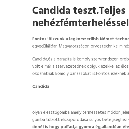
Candida teszt.
Teljes
nehézfémterheléssel
Fontos! Bizzunk a legkorszerübb Német techno
egyedülállóan Magyarországon orvostechnikai minő
Candida,és a parazita is komoly szervrendszeri pr
volt e már a szervezetednek dolguk ezekkel az élö
okozhatnak komoly panaszokat is.Fontos ezeknek a 
Candida
olyan élesztőgomba amely természetes módon jele
gomba túlzott elszaporodása sulyos betegséghez vez
önnél is hogy puffad,a gyomra ég,állandóan éh