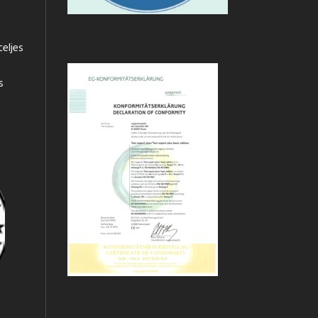
teljes
s