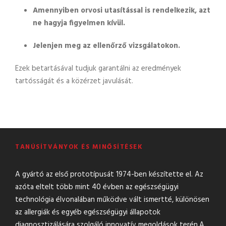
Amennyiben orvosi utasítással is rendelkezik, azt
ne hagyja figyelmen kívül.
Jelenjen meg az ellenőrző vizsgálatokon.
Ezek betartásával tudjuk garantálni az eredmények
tartósságát és a közérzet javulását.
TANÚSÍTVÁNYOK ÉS MINŐSÍTÉSEK
A gyártó az első prototípusát 1974-ben készítette el. Az
azóta eltelt több mint 40 évben az egészségügyi
technológia élvonalában működve vált ismertté, különösen
az allergiák és egyéb egészségügyi állapotok
diagnosztizálására szolgáló innovatív megoldások terén.A