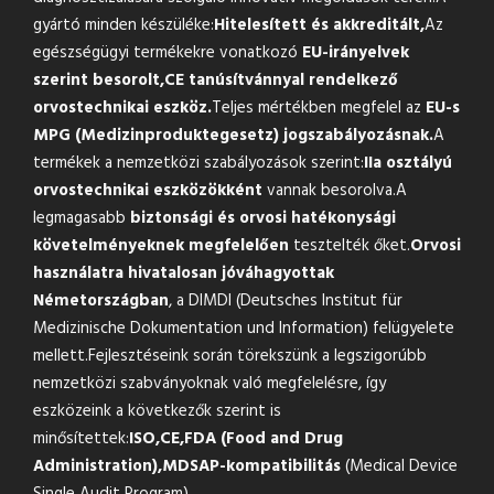
gyártó minden készüléke:
Hitelesített és akkreditált,
Az
egészségügyi termékekre vonatkozó
EU-irányelvek
szerint besorolt,
CE tanúsítvánnyal rendelkező
orvostechnikai eszköz.
Teljes mértékben megfelel az
EU-s
MPG (Medizinproduktegesetz) jogszabályozásnak.
A
termékek a nemzetközi szabályozások szerint:
IIa osztályú
orvostechnikai eszközökként
vannak besorolva.A
legmagasabb
biztonsági és orvosi hatékonysági
követelményeknek megfelelően
tesztelték őket.
Orvosi
használatra hivatalosan jóváhagyottak
Németországban
, a DIMDI (Deutsches Institut für
Medizinische Dokumentation und Information) felügyelete
mellett.Fejlesztéseink során törekszünk a legszigorúbb
nemzetközi szabványoknak való megfelelésre, így
eszközeink a következők szerint is
minősítettek:
ISO,
CE,
FDA (Food and Drug
Administration),
MDSAP-kompatibilitás
(Medical Device