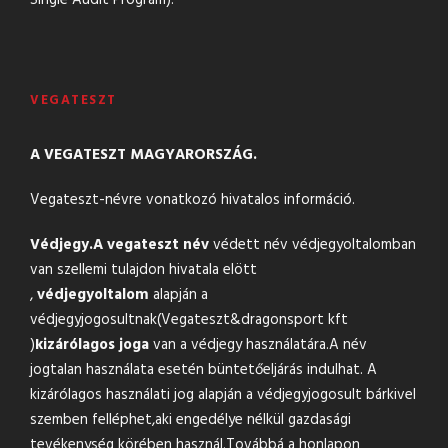
Single Audit Program).
VEGATESZT
A VEGATESZT MAGYARORSZÁG.
Vegateszt-névre vonatkozó hivatalos információ.
Védjegy.
A vegateszt név
védett név védjegyoltalomban
van szellemi tulajdon hivatala elött
,
védjegyoltalom
alapján a
védjegyjogosultnak(Vegateszt&
dragonsport kft
)
kizárólagos joga
van a védjegy használatára.A név
jogtalan használata esetén büntetőeljárás indulhat. A
kizárólagos használati jog alapján a védjegyjogosult bárkivel
szemben felléphet,aki engedélye nélkül gazdasági
tevékenység körében használ.Továbbá a honlapon