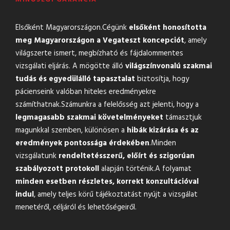
Elsőként Magyarországon.Cégünk
elsőként honosította
meg Magyarországon a Vegateszt koncepciót
, amely
világszerte ismert, megbízható és fájdalommentes
vizsgálati eljárás. A mögötte álló
világszínvonalú szakmai
tudás és egyedülálló tapasztalat
biztosítja, hogy
pácienseink valóban hiteles eredményekre
számíthatnak.Számunkra a felelősség azt jelenti, hogy a
legmagasabb szakmai követelményeket
támasztjuk
magunkkal szemben, különösen a
hibák kizárása és az
eredmények pontossága érdekében
.Minden
vizsgálatunk
rendeltetésszerű, előírt és szigorúan
szabályozott protokoll
alapján történik.A folyamat
minden esetben részletes, korrekt konzultációval
indul
, amely teljes körű tájékoztatást nyújt a vizsgálat
menetéről, céljáról és lehetőségeiről.