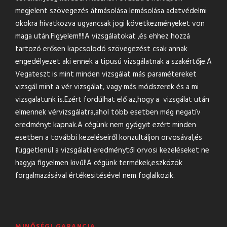
megjelent szövegezés átmásolása lemásolása adatvédelmi
okokra hivatkozva ugyancsak jogi következményeket von
maga után.Figyelem!!!!A vizsgálatokat ,és ehhez hozzá
tartozó erősen kapcsolodó szövegezést csak annak
engedélyezet aki ennek a tipusú vizsgálatnak a szakértője.A
Vegateszt is mint minden vizsgálat más paramétereket
vizsgál mint a vér vizsgálat, vagy más módszerek és a mi
vizsgalatunk is.Ezért fordúlhat elő az,hogy a vizsgálat után
elmennek vérvizsgálatra,ahol több esetben még negatív
eredményt kapnak.A cégünk nem gyógyit ezért minden
esetben a további kezeléseiről konzultáljon orvosával,és
függetlenül a vizsgálati eredménytől orvosi kezeléseket ne
hagyja figyelmen kivűl!A cégünk termékek,eszközök
forgalmazásával értékesitésével nem foglalkozik.
MINŐSÉGI GARANCIA