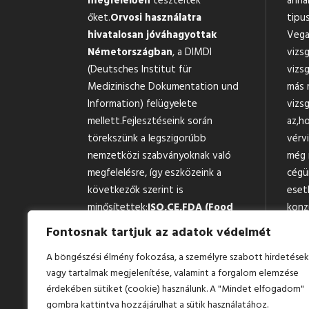
megfelelően
tesztelték
anna
őket.
Orvosi használatra
tipus
hivatalosan jóváhagyottak
Vega
Németországban
, a DIMDI
vizs
(Deutsches Institut für
vizsg
Medizinische Dokumentation und
más 
Information) felügyelete
vizsg
mellett.Fejlesztéseink során
az,h
törekszünk a legszigorúbb
vérv
nemzetközi szabványoknak való
még 
megfelelésre, így eszközeink a
cégü
következők szerint is
eset
minősítettek:
ISO,
CE,
FDA (Food
konz
and Drug
függe
Fontosnak tartjuk az adatok védelmét
Administration),
MDSAP-
ered
A böngészési élmény fokozása, a személyre szabott hirdetések
kompatibilitás
(Medical Device
ne ha
vagy tartalmak megjelenítése, valamint a forgalom elemzése
Single Audit Program).
term
érdekében sütiket (cookie) használunk. A "Mindet elfogadom"
forg
gombra kattintva hozzájárulhat a sütik használatához.