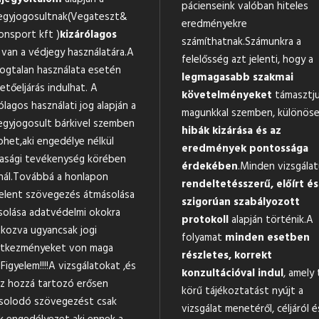
pácienseink valóban hiteles
egyjogosultnak(Vegateszt&
eredményekre
onsport kft )
kizárólagos
számíthatnak.Számunkra a
van a védjegy használatára.A
felelősség azt jelenti, hogy a
jogtalan használata esetén
legmagasabb szakmai
tőeljárás indulhat. A
követelményeket
támasztj
ólagos használati jog alapján a
magunkkal szemben, különöse
egyjogosult bárkivel szemben
hibák kizárása és az
phet,aki engedélye nélkül
eredmények pontossága
asági tevékenység körében
érdekében
.Minden vizsgála
nál.Továbbá a honlapon
rendeltetésszerű, előírt és
elent szövegezés átmásolása
szigorúan szabályozott
solása adatvédelmi okokra
protokoll
alapján történik.A
tkozva ugyancsak jogi
folyamat
minden esetben
tkezményeket von maga
részletes, korrekt
Figyelem!!!!A vizsgálatokat ,és
konzultációval indul
, amely 
z hozzá tartozó erősen
körű tájékoztatást nyújt a
solodó szövegezést csak
vizsgálat menetéről, céljáról é