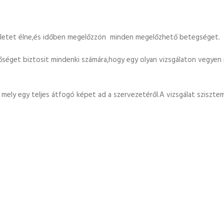
életet élne,és időben megelőzzön minden megelőzhető betegséget.
tőséget biztosit mindenki számára,hogy egy olyan vizsgálaton vegyen
t mely egy teljes átfogó képet ad a szervezetéről.A vizsgálat szisztem