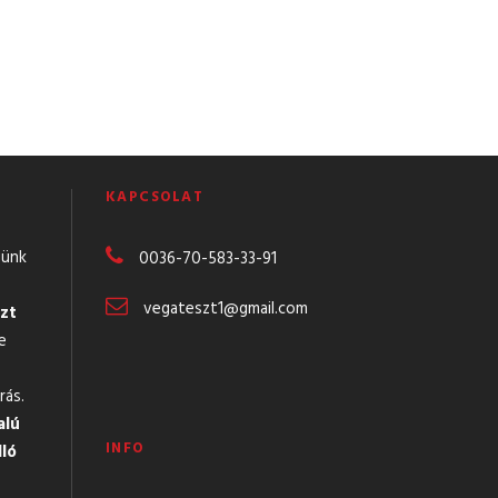
KAPCSOLAT
günk
0036-70-583-
33-91
vegateszt1@gmail.com
zt
e
rás.
alú
INFO
lló