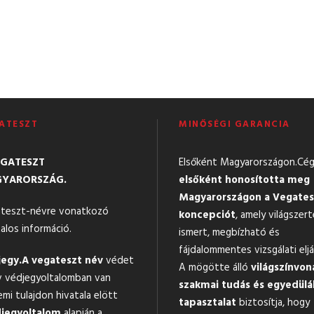
ATESZT
MINŐSÉGI GARANCIA
EGATESZT
Elsőként Magyarországon.Cé
YARORSZÁG.
elsőként honosította meg
Magyarországon a Vegates
teszt-névre vonatkozó
koncepciót
, amely világszert
alos információ.
ismert, megbízható és
fájdalommentes vizsgálati eljá
egy.
A vegateszt név
védet
A mögötte álló
világszínvon
v védjegyoltalomban van
szakmai tudás és egyedülá
emi tulajdon hivatala elött
tapasztalat
biztosítja, hogy
jegyoltalom
alapján a