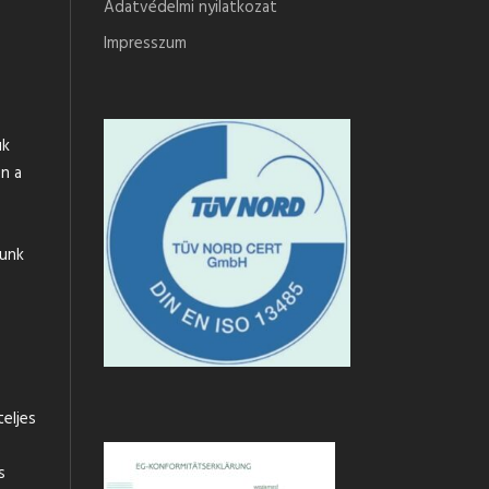
Adatvédelmi nyilatkozat
Impresszum
uk
n a
tunk
teljes
s