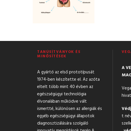
TANÚSÍTVÁNYOK ÉS
VEG
MINŐSÍTÉSEK
A V
A gyártó az első prototípusát
MAG
1974-ben készítette el. Az azóta
eltelt több mint 40 évben az
Vega
egészségügyi technológia
hivat
élvonalában működve vált
ismertté, különösen az allergiák és
Védj
egyéb egészségügyi állapotok
t né
diagnosztizálására szolgáló
szell
innovatív megoldások terén.A
,
véd