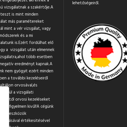
k engedélyezet aki ennek a
lehetőségeiről.
ú vizsgálatnak a szakértője.A
teszt is mint minden
gálat más paramétereket
ál mint a vér vizsgálat, vagy
módszerek és a mi
alatunk is.Ezért fordúlhat elő
ogy a vizsgálat után elmennek
izsgálatra,ahol több esetben
negatív eredményt kapnak.A
nk nem gyógyit ezért minden
ben a további kezeléseiről
ultáljon orvosával,és
tlenül a vizsgálati
ménytől orvosi kezeléseket
gyja figyelmen kivűl!A cégünk
ékek,eszközök
almazásával értékesitésével