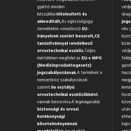
gyártó minden
védj
készüléke:
Hitelesített és
drag
akkreditált,
Az egészségügyi
joga
termékekre vonatkozó
EU-
név 
irányelvek szerint besorolt,
CE
bünte
tanúsítvánnyal rendelkező
kizár
orvostechnikai eszköz.
Teljes
védj
mértékben megfelel az
EU-s MPG
fellé
(Medizinproduktegesetz)
gazd
jogszabályozásnak.
A termékek a
hasz
nemzetközi szabályozások
megj
szerint:
IIa osztályú
lemá
orvostechnikai eszközökként
hiva
vannak besorolva.A legmagasabb
köve
biztonsági és orvosi
után.
hatékonysági
ehhe
követelményeknek
kapc