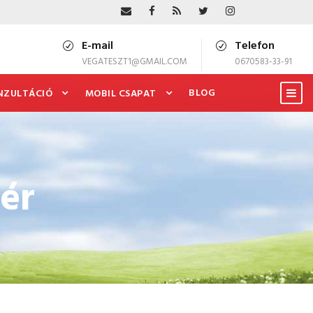
E-mail
Telefon
VEGATESZT1@GMAIL.COM
0670583-33-91
BLOG
NZULTÁCIÓ
MOBIL CSAPAT
ér