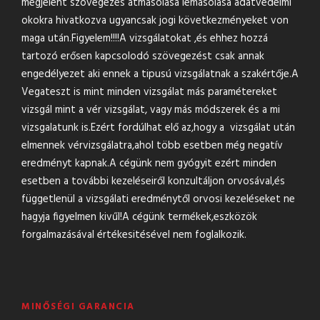
megjelent szövegezés átmásolása lemásolása adatvédelmi
okokra hivatkozva ugyancsak jogi következményeket von
maga után.Figyelem!!!!A vizsgálatokat ,és ehhez hozzá
tartozó erősen kapcsolodó szövegezést csak annak
engedélyezet aki ennek a tipusú vizsgálatnak a szakértője.A
Vegateszt is mint minden vizsgálat más paramétereket
vizsgál mint a vér vizsgálat, vagy más módszerek és a mi
vizsgalatunk is.Ezért fordúlhat elő az,hogy a vizsgálat után
elmennek vérvizsgálatra,ahol több esetben még negatív
eredményt kapnak.A cégünk nem gyógyit ezért minden
esetben a további kezeléseiről konzultáljon orvosával,és
függetlenül a vizsgálati eredménytől orvosi kezeléseket ne
hagyja figyelmen kivűl!A cégünk termékek,eszközök
forgalmazásával értékesitésével nem foglalkozik.
MINŐSÉGI GARANCIA