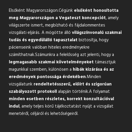
Elsőként Magyarországon.Cégünk
elsőként honosította
meg Magyarországon a Vegateszt koncepciót
, amely
világszerte ismert, megbízható és fájdalommentes
vizsgálati eljárás. A mögötte álló
világszínvonalú szakmai
tudás és egyedülálló tapasztalat
biztosítja, hogy
pácienseink valóban hiteles eredményekre
számíthatnak.Számunkra a felelősség azt jelenti, hogy a
legmagasabb szakmai követelményeket
támasztjuk
magunkkal szemben, különösen a
hibák kizárása és az
eredmények pontossága érdekében
.Minden
vizsgálatunk
rendeltetésszerű, előírt és szigorúan
szabályozott protokoll
alapján történik.A folyamat
minden esetben részletes, korrekt konzultációval
indul
, amely teljes körű tájékoztatást nyújt a vizsgálat
menetéről, céljáról és lehetőségeiről.