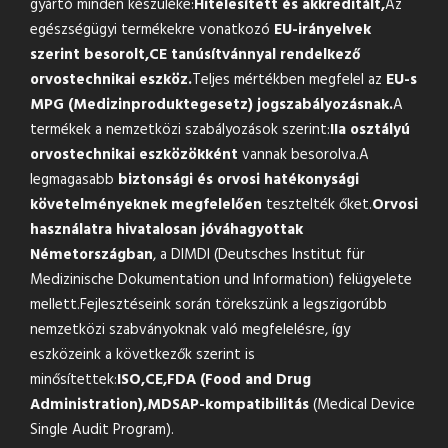
gyártó minden készüléke:
Hitelesített és akkreditált,
Az
egészségügyi termékekre vonatkozó
EU-irányelvek
szerint besorolt,
CE tanúsítvánnyal rendelkező
orvostechnikai eszköz.
Teljes mértékben megfelel az
EU-s
MPG (Medizinproduktegesetz) jogszabályozásnak.
A
termékek a nemzetközi szabályozások szerint:
IIa osztályú
orvostechnikai eszközökként
vannak besorolva.A
legmagasabb
biztonsági és orvosi hatékonysági
követelményeknek megfelelően
tesztelték őket.
Orvosi
használatra hivatalosan jóváhagyottak
Németországban
, a DIMDI (Deutsches Institut für
Medizinische Dokumentation und Information) felügyelete
mellett.Fejlesztéseink során törekszünk a legszigorúbb
nemzetközi szabványoknak való megfelelésre, így
eszközeink a következők szerint is
minősítettek:
ISO,
CE,
FDA (Food and Drug
Administration),
MDSAP-kompatibilitás
(Medical Device
Single Audit Program).