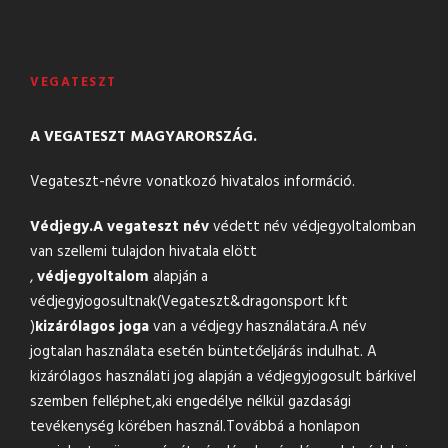
VEGATESZT
A VEGATESZT MAGYARORSZÁG.
Vegateszt-névre vonatkozó hivatalos információ.
Védjegy.
A vegateszt név
védett név védjegyoltalomban
van szellemi tulajdon hivatala elött
,
védjegyoltalom
alapján a
védjegyjogosultnak(Vegateszt&
dragonsport kft
)
kizárólagos joga
van a védjegy használatára.A név
jogtalan használata esetén büntetőeljárás indulhat. A
kizárólagos használati jog alapján a védjegyjogosult bárkivel
szemben felléphet,aki engedélye nélkül gazdasági
tevékenység körében használ.Továbbá a honlapon