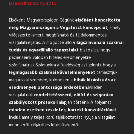
MINŐSÉGI GARANCIA
Elsőként Magyarországon.Cégünk
elsőként honosította
meg Magyarországon a Vegateszt koncepciót
, amely
világszerte ismert, megbízható és fájdalommentes
vizsgálati eljárás. A mögötte álló
világszínvonalú szakmai
tudás és egyedülálló tapasztalat
biztosítja, hogy
pácienseink valóban hiteles eredményekre
számíthatnak.Számunkra a felelősség azt jelenti, hogy a
legmagasabb szakmai követelményeket
támasztjuk
magunkkal szemben, különösen a
hibák kizárása és az
eredmények pontossága érdekében
.Minden
vizsgálatunk
rendeltetésszerű, előírt és szigorúan
szabályozott protokoll
alapján történik.A folyamat
minden esetben részletes, korrekt konzultációval
indul
, amely teljes körű tájékoztatást nyújt a vizsgálat
menetéről, céljáról és lehetőségeiről.