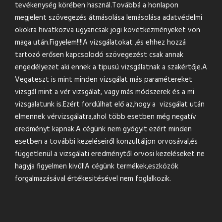
tevékenység körében használ.Továbbá a honlapon
megjelent szövegezés átmásolása lemásolása adatvédelmi
okokra hivatkozva ugyancsak jogi következményeket von
maga után.Figyelem!!!!A vizsgálatokat ,és ehhez hozzá
tartozó erősen kapcsolodó szövegezést csak annak
engedélyezet aki ennek a tipusú vizsgálatnak a szakértője.A
Vegateszt is mint minden vizsgálat más paramétereket
vizsgál mint a vér vizsgálat, vagy más módszerek és a mi
vizsgalatunk is.Ezért fordúlhat elő az,hogy a vizsgálat után
elmennek vérvizsgálatra,ahol több esetben még negatív
eredményt kapnak.A cégünk nem gyógyit ezért minden
esetben a további kezeléseiről konzultáljon orvosával,és
függetlenül a vizsgálati eredménytől orvosi kezeléseket ne
hagyja figyelmen kivűl!A cégünk termékek,eszközök
forgalmazásával értékesitésével nem foglalkozik.