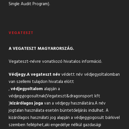
Single Audit Program).
VEGATESZT
A VEGATESZT MAGYARORSZÁG.
Vegateszt-névre vonatkozó hivatalos információ.
Védjegy.
A vegateszt név
védett név védjegyoltalomban
van szellemi tulajdon hivatala elött
,
védjegyoltalom
alapján a
védjegyjogosultnak(Vegateszt&
dragonsport kft
)
kizárólagos joga
van a védjegy használatára.A név
jogtalan használata esetén büntetőeljárás indulhat. A
kizárólagos használati jog alapján a védjegyjogosult bárkivel
szemben felléphet,aki engedélye nélkül gazdasági