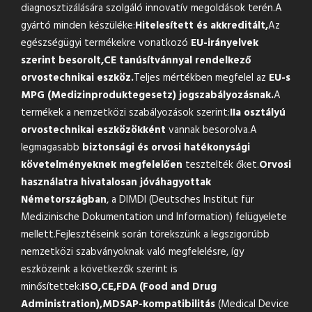
diagnosztizálására szolgáló innovatív megoldások terén.A
gyártó minden készüléke:
Hitelesített és akkreditált,
Az
egészségügyi termékekre vonatkozó
EU-irányelvek
szerint besorolt,
CE tanúsítvánnyal rendelkező
orvostechnikai eszköz.
Teljes mértékben megfelel az
EU-s
MPG (Medizinproduktegesetz) jogszabályozásnak.
A
termékek a nemzetközi szabályozások szerint:
IIa osztályú
orvostechnikai eszközökként
vannak besorolva.A
legmagasabb
biztonsági és orvosi hatékonysági
követelményeknek megfelelően
tesztelték őket.
Orvosi
használatra hivatalosan jóváhagyottak
Németországban
, a DIMDI (Deutsches Institut für
Medizinische Dokumentation und Information) felügyelete
mellett.Fejlesztéseink során törekszünk a legszigorúbb
nemzetközi szabványoknak való megfelelésre, így
eszközeink a következők szerint is
minősítettek:
ISO,
CE,
FDA (Food and Drug
Administration),
MDSAP-kompatibilitás
(Medical Device