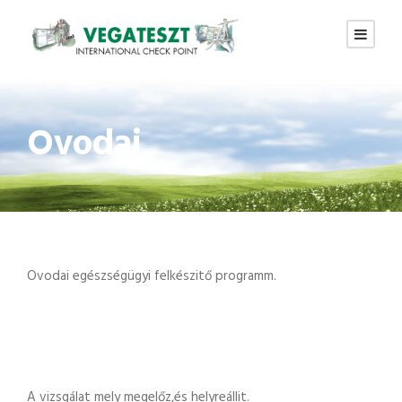
Ovodai
Ovodai egészségügyi felkészitő programm.
A vizsgálat mely megelőz,és helyreállit.