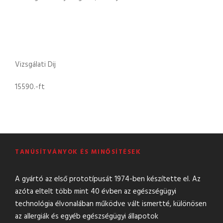
Vizsgálati Dij
15590.-ft
TANÚSÍTVÁNYOK ÉS MINŐSÍTÉSEK
A gyártó az első prototípusát 1974-ben készítette el. Az
azóta eltelt több mint 40 évben az egészségügyi
technológia élvonalában működve vált ismertté, különösen
az allergiák és egyéb egészségügyi állapotok