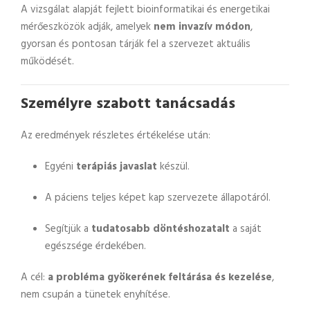
A vizsgálat alapját fejlett bioinformatikai és energetikai
mérőeszközök adják, amelyek
nem invazív módon
,
gyorsan és pontosan tárják fel a szervezet aktuális
működését.
Személyre szabott tanácsadás
Az eredmények részletes értékelése után:
Egyéni
terápiás javaslat
készül.
A páciens teljes képet kap szervezete állapotáról.
Segítjük a
tudatosabb döntéshozatalt
a saját
egészsége érdekében.
A cél:
a probléma gyökerének feltárása és kezelése
,
nem csupán a tünetek enyhítése.