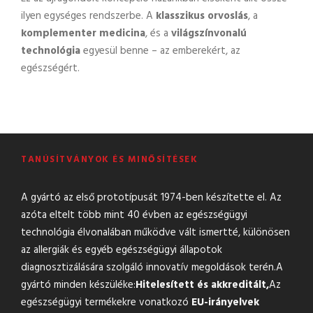
ilyen egységes rendszerbe. A
klasszikus orvoslás
, a
komplementer medicina
, és a
világszínvonalú
technológia
egyesül benne – az emberekért, az
egészségért.
TANÚSÍTVÁNYOK ÉS MINŐSÍTÉSEK
A gyártó az első prototípusát 1974-ben készítette el. Az
azóta eltelt több mint 40 évben az egészségügyi
technológia élvonalában működve vált ismertté, különösen
az allergiák és egyéb egészségügyi állapotok
diagnosztizálására szolgáló innovatív megoldások terén.A
gyártó minden készüléke:
Hitelesített és akkreditált,
Az
egészségügyi termékekre vonatkozó
EU-irányelvek