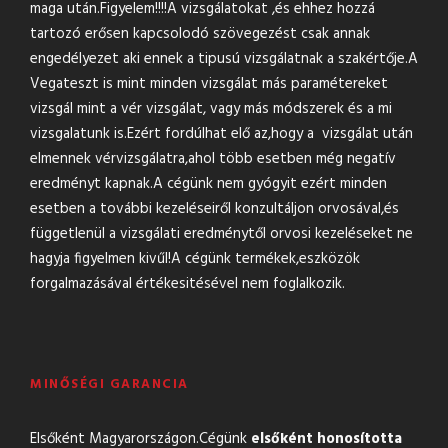
maga után.Figyelem!!!!A vizsgálatokat ,és ehhez hozzá
tartozó erősen kapcsolodó szövegezést csak annak
engedélyezet aki ennek a tipusú vizsgálatnak a szakértője.A
Vegateszt is mint minden vizsgálat más paramétereket
vizsgál mint a vér vizsgálat, vagy más módszerek és a mi
vizsgalatunk is.Ezért fordúlhat elő az,hogy a vizsgálat után
elmennek vérvizsgálatra,ahol több esetben még negatív
eredményt kapnak.A cégünk nem gyógyit ezért minden
esetben a további kezeléseiről konzultáljon orvosával,és
függetlenül a vizsgálati eredménytől orvosi kezeléseket ne
hagyja figyelmen kivűl!A cégünk termékek,eszközök
forgalmazásával értékesitésével nem foglalkozik.
MINŐSÉGI GARANCIA
Elsőként Magyarországon.Cégünk
elsőként honosította