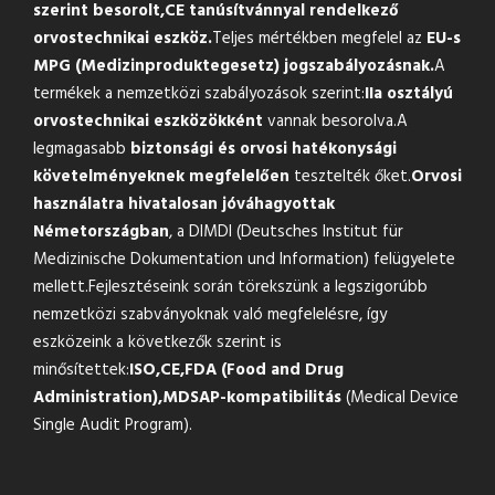
szerint besorolt,
CE tanúsítvánnyal rendelkező
orvostechnikai eszköz.
Teljes mértékben megfelel az
EU-s
MPG (Medizinproduktegesetz) jogszabályozásnak.
A
termékek a nemzetközi szabályozások szerint:
IIa osztályú
orvostechnikai eszközökként
vannak besorolva.A
legmagasabb
biztonsági és orvosi hatékonysági
követelményeknek megfelelően
tesztelték őket.
Orvosi
használatra hivatalosan jóváhagyottak
Németországban
, a DIMDI (Deutsches Institut für
Medizinische Dokumentation und Information) felügyelete
mellett.Fejlesztéseink során törekszünk a legszigorúbb
nemzetközi szabványoknak való megfelelésre, így
eszközeink a következők szerint is
minősítettek:
ISO,
CE,
FDA (Food and Drug
Administration),
MDSAP-kompatibilitás
(Medical Device
Single Audit Program).