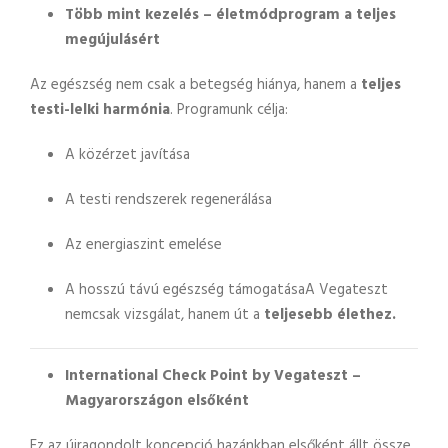
Több mint kezelés – életmódprogram a teljes
megújulásért
Az egészség nem csak a betegség hiánya, hanem a
teljes
testi-lelki harmónia
. Programunk célja:
A közérzet javítása
A testi rendszerek regenerálása
Az energiaszint emelése
A hosszú távú egészség támogatásaA Vegateszt
nemcsak vizsgálat, hanem út a
teljesebb élethez.
International Check Point by Vegateszt –
Magyarországon elsőként
Ez az újragondolt koncepció hazánkban elsőként állt össze