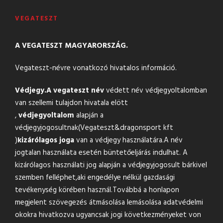
VEGATESZT
A VEGATESZT MAGYARORSZÁG.
Vegateszt-névre vonatkozó hivatalos információ.
Védjegy.
A vegateszt név
védett név védjegyoltalomban
van szellemi tulajdon hivatala elött
,
védjegyoltalom
alapján a
védjegyjogosultnak(Vegateszt&
dragonsport kft
)
kizárólagos joga
van a védjegy használatára.A név
jogtalan használata esetén büntetőeljárás indulhat. A
kizárólagos használati jog alapján a védjegyjogosult bárkivel
szemben felléphet,aki engedélye nélkül gazdasági
tevékenység körében használ.Továbbá a honlapon
megjelent szövegezés átmásolása lemásolása adatvédelmi
okokra hivatkozva ugyancsak jogi következményeket von