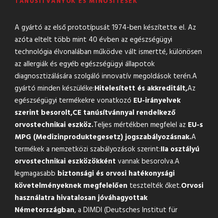
TANÚSÍTVÁNYOK ÉS MINŐSÍTÉSEK
A gyártó az első prototípusát 1974-ben készítette el. Az
azóta eltelt több mint 40 évben az egészségügyi
technológia élvonalában működve vált ismertté, különösen
az allergiák és egyéb egészségügyi állapotok
diagnosztizálására szolgáló innovatív megoldások terén.A
gyártó minden készüléke:
Hitelesített és akkreditált,
Az
egészségügyi termékekre vonatkozó
EU-irányelvek
szerint besorolt,
CE tanúsítvánnyal rendelkező
orvostechnikai eszköz.
Teljes mértékben megfelel az
EU-s
MPG (Medizinproduktegesetz) jogszabályozásnak.
A
termékek a nemzetközi szabályozások szerint:
IIa osztályú
orvostechnikai eszközökként
vannak besorolva.A
legmagasabb
biztonsági és orvosi hatékonysági
követelményeknek megfelelően
tesztelték őket.
Orvosi
használatra hivatalosan jóváhagyottak
Németországban
, a DIMDI (Deutsches Institut für