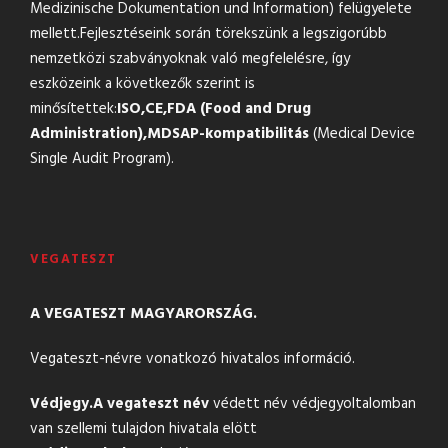
Medizinische Dokumentation und Information) felügyelete
mellett.Fejlesztéseink során törekszünk a legszigorúbb
nemzetközi szabványoknak való megfelelésre, így
eszközeink a következők szerint is
minősítettek:
ISO,
CE,
FDA (Food and Drug
Administration),
MDSAP-kompatibilitás
(Medical Device
Single Audit Program).
VEGATESZT
A VEGATESZT MAGYARORSZÁG.
Vegateszt-névre vonatkozó hivatalos információ.
Védjegy.
A vegateszt név
védett név védjegyoltalomban
van szellemi tulajdon hivatala elött