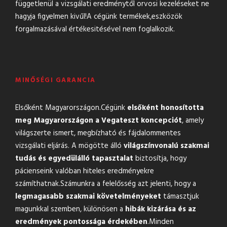
függetlenül a vizsgálati eredménytől orvosi kezeléseket ne
hagyja figyelmen kivűl!A cégünk termékek,eszközök
forgalmazásával értékesitésével nem foglalkozik.
MINŐSÉGI GARANCIA
Elsőként Magyarországon.Cégünk
elsőként honosította
meg Magyarországon a Vegateszt koncepciót
, amely
világszerte ismert, megbízható és fájdalommentes
vizsgálati eljárás. A mögötte álló
világszínvonalú szakmai
tudás és egyedülálló tapasztalat
biztosítja, hogy
pácienseink valóban hiteles eredményekre
számíthatnak.Számunkra a felelősség azt jelenti, hogy a
legmagasabb szakmai követelményeket
támasztjuk
magunkkal szemben, különösen a
hibák kizárása és az
eredmények pontossága érdekében
.Minden