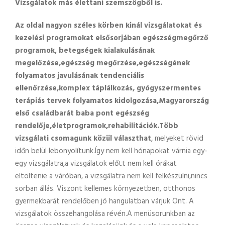
Vizsgálatok más élettani szemszögből is.
Az oldal nagyon széles körben kinál vizsgálatokat és
kezelési programokat elsősorjában egészségmegőrző
programok, betegségek kialakulásának
megelőzése,egészség megőrzése,egészségének
folyamatos javulásának tendenciális
ellenőrzése,komplex táplálkozás, gyógyszermentes
terápiás tervek folyamatos kidolgozása,Magyarország
első családbarát baba pont egészség
rendelője,életprogramok,rehabilitációk.Több
vizsgálati csomagunk közül választhat
, melyeket rövid
időn belül lebonyolítunk.Így nem kell hónapokat várnia egy-
egy vizsgálatra,a vizsgálatok előtt nem kell órákat
eltöltenie a váróban, a vizsgálatra nem kell felkészülni,nincs
sorban állás. Viszont kellemes környezetben, otthonos
gyermekbarát rendelőben jó hangulatban várjuk Önt. A
vizsgálatok összehangolása révén.A menüsorunkban az