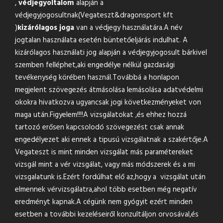
,
védjegyoltalom
alapján a
védjegyjogosultnak(Vegateszt&
dragonsport kft
)
kizárólagos joga
van a védjegy használatára.A név
jogtalan használata esetén büntetőeljárás indulhat. A
kizárólagos használati jog alapján a védjegyjogosult bárkivel
szemben felléphet,aki engedélye nélkül gazdasági
tevékenység körében használ.Továbbá a honlapon
megjelent szövegezés átmásolása lemásolása adatvédelmi
okokra hivatkozva ugyancsak jogi következményeket von
maga után.Figyelem!!!!A vizsgálatokat ,és ehhez hozzá
tartozó erősen kapcsolodó szövegezést csak annak
engedélyezet aki ennek a tipusú vizsgálatnak a szakértője.A
Vegateszt is mint minden vizsgálat más paramétereket
vizsgál mint a vér vizsgálat, vagy más módszerek és a mi
vizsgalatunk is.Ezért fordúlhat elő az,hogy a vizsgálat után
elmennek vérvizsgálatra,ahol több esetben még negatív
eredményt kapnak.A cégünk nem gyógyit ezért minden
esetben a további kezeléseiről konzultáljon orvosával,és