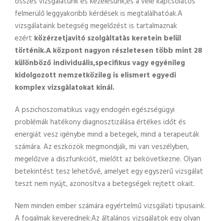
összes vizsgàlatunk és kezelésünk,és a vele kapcsolatos
felmerülő leggyakoribb kérdések is megtalàlhatóak.A
vizsgálataink betegség megelőzést is tartalmaznak
ezért
közérzetjavitó szolgàltatàs keretein belül
történik.A központ nagyon részletesen több mint 28
különböző individuális,specifikus vagy egyénileg
kidolgozott nemzetközileg is elismert egyedi
komplex vizsgàlatokat kinál.
A pszichoszomatikus vagy endogén egészségügyi
problémák hatékony diagnosztizálása értékes időt és
energiát vesz igénybe mind a betegek, mind a terapeuták
számára. Az eszközök megmondják, mi van veszélyben,
megelőzve a diszfunkciót, mielőtt az bekövetkezne. Olyan
betekintést tesz lehetővé, amelyet egy egyszerű vizsgálat
teszt nem nyújt, azonosítva a betegségek rejtett okait.
Nem minden ember számára egyértelmű vizsgálati tipusaink.
A fogalmak keverednek:Az általános vizsgálatok egy olyan