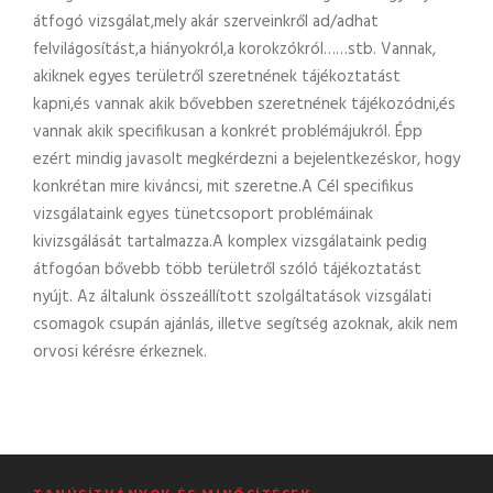
átfogó vizsgálat,mely akár szerveinkről ad/adhat
felvilágosítást,a hiányokról,a korokzókról……stb. Vannak,
akiknek egyes területről szeretnének tájékoztatást
kapni,és vannak akik bővebben szeretnének tájékozódni,és
vannak akik specifikusan a konkrét problémájukról. Épp
ezért mindig javasolt megkérdezni a bejelentkezéskor, hogy
konkrétan mire kiváncsi, mit szeretne.A Cél specifikus
vizsgálataink egyes tünetcsoport problémáinak
kivizsgálását tartalmazza.A komplex vizsgálataink pedig
átfogóan bővebb több területről szóló tájékoztatást
nyújt. Az általunk összeállított szolgáltatások vizsgálati
csomagok csupán ajánlás, illetve segítség azoknak, akik nem
orvosi kérésre érkeznek.