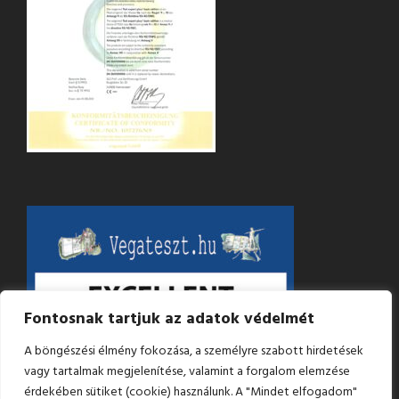
Fontosnak tartjuk az adatok védelmét
A böngészési élmény fokozása, a személyre szabott hirdetések
vagy tartalmak megjelenítése, valamint a forgalom elemzése
érdekében sütiket (cookie) használunk. A "Mindet elfogadom"