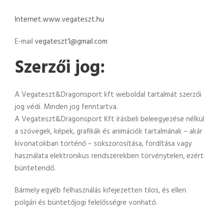
Internet.www.vegateszt.hu
E-mail
vegateszt1@gmail.com
Szerzői jog:
A Vegateszt&Dragonsport kft weboldal tartalmát szerzői
jog védi. Minden jog fenntartva.
A Vegateszt&Dragonsport Kft írásbeli beleegyezése nélkül
a szövegek, képek, grafikák és animációk tartalmának – akár
kivonatokban történő – sokszorosítása, fordítása vagy
használata elektronikus rendszerekben törvénytelen, ezért
büntetendő.
Bármely egyéb felhasználás kifejezetten tilos, és ellen
polgári és büntetőjogi felelősségre vonható.