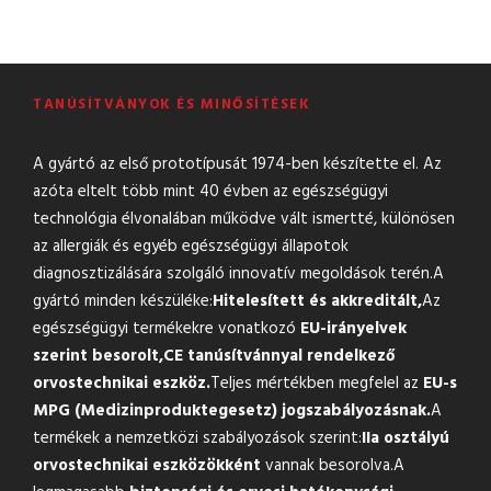
TANÚSÍTVÁNYOK ÉS MINŐSÍTÉSEK
A gyártó az első prototípusát 1974-ben készítette el. Az
azóta eltelt több mint 40 évben az egészségügyi
technológia élvonalában működve vált ismertté, különösen
az allergiák és egyéb egészségügyi állapotok
diagnosztizálására szolgáló innovatív megoldások terén.A
gyártó minden készüléke:
Hitelesített és akkreditált,
Az
egészségügyi termékekre vonatkozó
EU-irányelvek
szerint besorolt,
CE tanúsítvánnyal rendelkező
orvostechnikai eszköz.
Teljes mértékben megfelel az
EU-s
MPG (Medizinproduktegesetz) jogszabályozásnak.
A
termékek a nemzetközi szabályozások szerint:
IIa osztályú
orvostechnikai eszközökként
vannak besorolva.A