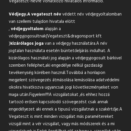
Vegateszt-névre vonatkozó hivatalos információ.
Védjegy.
A vegateszt név
védett név védjegyoltalomban
van szellemi tulajdon hivatala elött
,
védjegyoltalom
alapján a
védjegyjogosultnak(Vegateszt&
dragonsport kft
)
kizárólagos joga
van a védjegy használatára.A név
jogtalan használata esetén büntetőeljárás indulhat. A
kizárólagos használati jog alapján a védjegyjogosult bárkivel
szemben felléphet,aki engedélye nélkül gazdasági
tevékenység körében használ.Továbbá a honlapon
megjelent szövegezés átmásolása lemásolása adatvédelmi
okokra hivatkozva ugyancsak jogi következményeket von
maga után.Figyelem!!!!A vizsgálatokat ,és ehhez hozzá
tartozó erősen kapcsolodó szövegezést csak annak
engedélyezet aki ennek a tipusú vizsgálatnak a szakértője.A
Vegateszt is mint minden vizsgálat más paramétereket
vizsgál mint a vér vizsgálat, vagy más módszerek és a mi