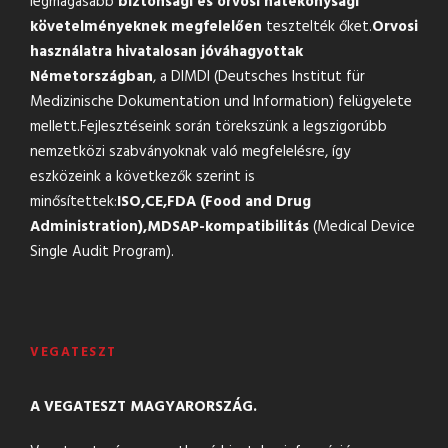
legmagasabb
biztonsági és orvosi hatékonysági
követelményeknek megfelelően
tesztelték őket.
Orvosi
használatra hivatalosan jóváhagyottak
Németországban
, a DIMDI (Deutsches Institut für
Medizinische Dokumentation und Information) felügyelete
mellett.Fejlesztéseink során törekszünk a legszigorúbb
nemzetközi szabványoknak való megfelelésre, így
eszközeink a következők szerint is
minősítettek:
ISO,
CE,
FDA (Food and Drug
Administration),
MDSAP-kompatibilitás
(Medical Device
Single Audit Program).
VEGATESZT
A VEGATESZT MAGYARORSZÁG.