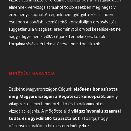
vizsgalatunk is.Ezért fordúlhat elő az,hogy a vizsgálat után
elmennek vérvizsgálatra,ahol több esetben még negatív
eredményt kapnak.A cégünk nem gyógyit ezért minden
esetben a további kezeléseiről konzultáljon orvosával,és
függetlenül a vizsgálati eredménytől orvosi kezeléseket ne
hagyja figyelmen kivűl!A cégünk termékek,eszközök
forgalmazásával értékesitésével nem foglalkozik.
MINŐSÉGI GARANCIA
Elsőként Magyarországon.Cégünk
elsőként honosította
meg Magyarországon a Vegateszt koncepciót
, amely
világszerte ismert, megbízható és fájdalommentes
vizsgálati eljárás. A mögötte álló
világszínvonalú szakmai
tudás és egyedülálló tapasztalat
biztosítja, hogy
pácienseink valóban hiteles eredményekre