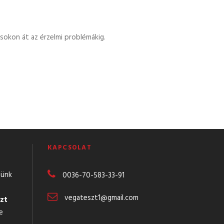
ásokon át az érzelmi problémákig.
KAPCSOLAT
günk
0036-70-583-
33-91
vegateszt1@gmail.com
zt
e