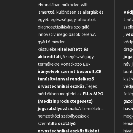
élvonalában működve vált
ismertté, különösen az allergiák és
Védj
egyéb egészségügyi állapotok
t né
diagnosztizálására szolgáló
szell
innovatív megoldások terén.A
,
véd
gyártó minden
védj
készüléke:
Hitelesített és
drag
akkreditált,
Az egészségügyi
joga
termékekre vonatkozó
EU-
név 
irányelvek szerint besorolt,
CE
bünte
tanúsítvánnyal rendelkező
kizár
orvostechnikai eszköz.
Teljes
védj
mértékben megfelel az
EU-s MPG
fellé
(Medizinproduktegesetz)
gazd
jogszabályozásnak.
A termékek a
hasz
nemzetközi szabályozások
megj
szerint:
IIa osztályú
lemá
orvostechnikai eszközökként
hiva