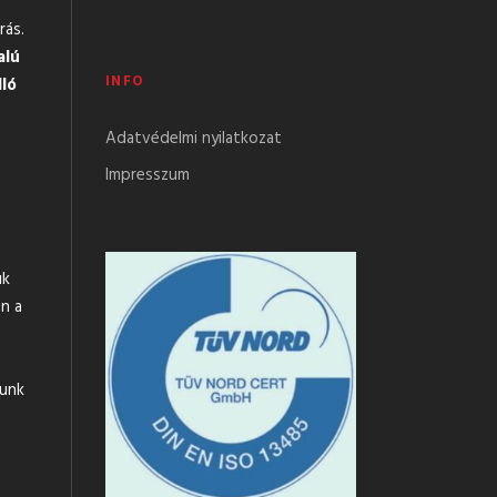
rás.
alú
INFO
lló
Adatvédelmi nyilatkozat
Impresszum
uk
n a
tunk