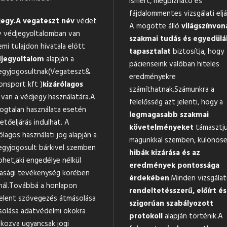
ismert, megbízható és
fájdalommentes vizsgálati eljá
egy.
A vegateszt név
védet
A mögötte álló
világszínvon
v védjegyoltalomban van
szakmai tudás és egyedülá
emi tulajdon hivatala elött
tapasztalat
biztosítja, hogy
jegyoltalom
alapján a
pácienseink valóban hiteles
egyjogosultnak(Vegateszt&
eredményekre
onsport kft )
kizárólagos
számíthatnak.Számunkra a
van a védjegy használatára.A
felelősség azt jelenti, hogy a
jogtalan használata esetén
legmagasabb szakmai
tőeljárás indulhat. A
követelményeket
támasztj
ólagos használati jog alapján a
magunkkal szemben, különöse
egyjogosult bárkivel szemben
hibák kizárása és az
phet,aki engedélye nélkül
eredmények pontossága
asági tevékenység körében
érdekében
.Minden vizsgála
nál.Továbbá a honlapon
rendeltetésszerű, előírt és
elent szövegezés átmásolása
szigorúan szabályozott
solása adatvédelmi okokra
protokoll
alapján történik.A
tkozva ugyancsak jogi