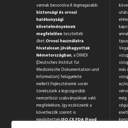
vannak besorolva.A legmagasabb
köve
biztonsági és orvosi
után.
hatékonysági
ehhe
követelményeknek
kapc
megfelelően
tesztelték
anna
őket.
Orvosi használatra
tipus
hivatalosan jóváhagyottak
Vega
Németországban
, a DIMDI
vizs
(Deutsches Institut für
vizsg
Medizinische Dokumentation und
más 
Information) felügyelete
vizsg
mellett.Fejlesztéseink során
az,h
törekszünk a legszigorúbb
vérv
nemzetközi szabványoknak való
még 
megfelelésre, így eszközeink a
cégü
következők szerint is
eset
minősítettek:
ISO,
CE,
FDA (Food
konz
and Drug
függe