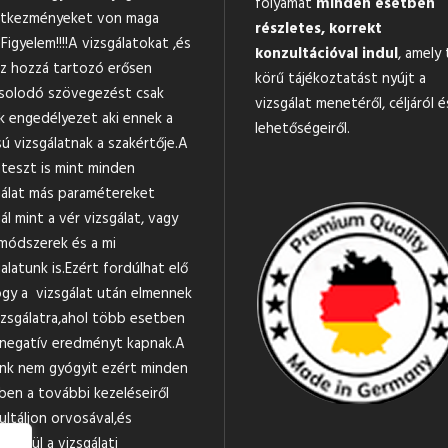
folyamat
minden esetben
tkezményeket von maga
részletes, korrekt
Figyelem!!!!A vizsgálatokat ,és
konzultációval indul
, amely 
z hozzá tartozó erősen
körű tájékoztatást nyújt a
solodó szövegezést csak
vizsgálat menetéről, céljáról é
k engedélyezet aki ennek a
lehetőségeiről.
ú vizsgálatnak a szakértője.A
teszt is mint minden
gálat más paramétereket
ál mint a vér vizsgálat, vagy
módszerek és a mi
alatunk is.Ezért fordúlhat elő
ogy a vizsgálat után elmennek
izsgálatra,ahol több esetben
negatív eredményt kapnak.A
nk nem gyógyit ezért minden
ben a további kezeléseiről
ultáljon orvosával,és
tlenül a vizsgálati