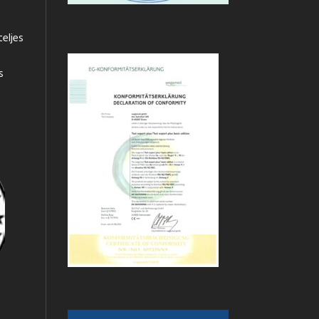
teljes
s