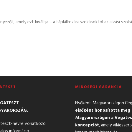
ezőt, amely ezt kiváltja – a táplálkozási szokásoktól az alvási szok
ATESZT
MINŐSÉGI GARANCIA
EGATESZT
Elsőként Magyarországon.Cé
YARORSZÁG.
elsőként honosította meg
Magyarországon a Vegates
teszt-névre vonatkozó
koncepciót
, amely világszert
alos információ.