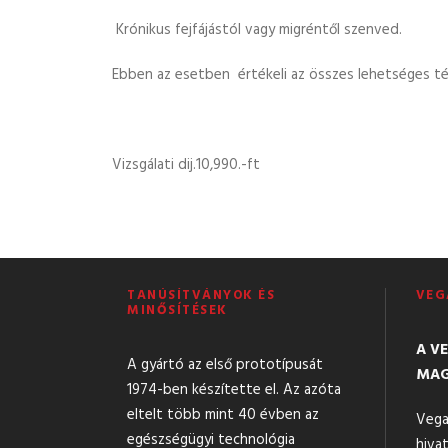
Krónikus fejfájástól vagy migréntől szenved.
Ebben az esetben értékeli az összes lehetséges tény
Vizsgálati dij.10,990.-ft
TANÚSÍTVÁNYOK ÉS
VEG
MINŐSÍTÉSEK
A V
A gyártó az első prototípusát
MAG
1974-ben készítette el. Az azóta
eltelt több mint 40 évben az
Vega
egészségügyi technológia
hivat