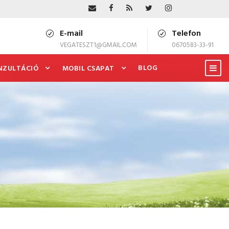
E-mail
Telefon
VEGATESZT1@GMAIL.COM
0670583-33-91
BLOG
NZULTÁCIÓ
MOBIL CSAPAT