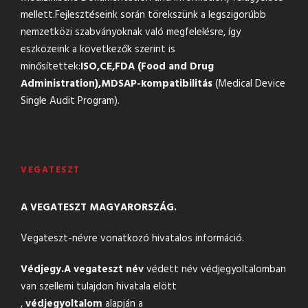
mellett.Fejlesztéseink során törekszünk a legszigorúbb
nemzetközi szabványoknak való megfelelésre, így
eszközeink a következők szerint is
minősítettek:
ISO,
CE,
FDA (Food and Drug
Administration),
MDSAP-kompatibilitás
(Medical Device
Single Audit Program).
VEGATESZT
A VEGATESZT MAGYARORSZÁG.
Vegateszt-névre vonatkozó hivatalos információ.
Védjegy.
A vegateszt név
védett név védjegyoltalomban
van szellemi tulajdon hivatala elött
,
védjegyoltalom
alapján a