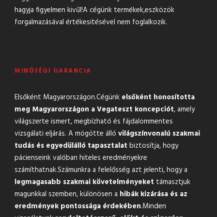
hagyja figyelmen kivűl!A cégünk termékek,eszközök
forgalmazásával értékesitésével nem foglalkozik.
MINŐSÉGI GARANCIA
Elsőként Magyarországon.Cégünk
elsőként honosította
meg Magyarországon a Vegateszt koncepciót
, amely
világszerte ismert, megbízható és fájdalommentes
vizsgálati eljárás. A mögötte álló
világszínvonalú szakmai
tudás és egyedülálló tapasztalat
biztosítja, hogy
pácienseink valóban hiteles eredményekre
számíthatnak.Számunkra a felelősség azt jelenti, hogy a
legmagasabb szakmai követelményeket
támasztjuk
magunkkal szemben, különösen a
hibák kizárása és az
eredmények pontossága érdekében
.Minden