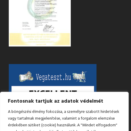
Fontosnak tartjuk az adatok védelmét
A böngészési élmény fokozása, a személyre szabott hirdetések
vagy tartalmak megjelenítése, valamint a forgalom elemzése
érdekében sütiket (cookie) használunk. A "Mindet elfogadom"