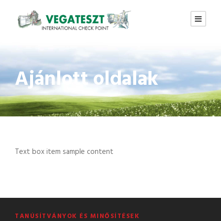
Ajánlott oldalak
Text box item sample content
TANÚSÍTVÁNYOK ÉS MINŐSÍTÉSEK