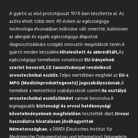
A gyártó az első prototípusát 1974-ben készítette el. Az
azóta eltelt több mint 40 évben az egészségügyi
technológia élvonalában működve vált ismertté, különösen
az allergiák és egyéb egészségügyi állapotok
diagnosztizálására szolgáló innovatív megoldások terén.A
gyártó minden készüléke:
Hitelesített és akkreditált,
Az
egészségügyi termékekre vonatkozó
EU-irányelvek
szerint besorolt,
CE tanúsítvánnyal rendelkező
orvostechnikai eszköz.
Teljes mértékben megfelel az
EU-s
MPG (Medizinproduktegesetz) jogszabályozásnak.
A
termékek a nemzetközi szabályozások szerint:
IIa osztályú
orvostechnikai eszközökként
vannak besorolva.A
legmagasabb
biztonsági és orvosi hatékonysági
követelményeknek megfelelően
tesztelték őket.
Orvosi
használatra hivatalosan jóváhagyottak
Németországban
, a DIMDI (Deutsches Institut für
Medizinische Dokumentation und Information) felügyelete