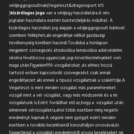
védjegyjogosultnak(Vegateszt&
dragonsport kft
)
kizárólagos joga
van a védjegy használatára.A név
jogtalan használata esetén büntetőeljárás indulhat. A
kizárólagos használati jog alapján a védjegyjogosult bárkivel
szemben felléphet,aki engedélye nélkül gazdasági
tevékenység körében használ.Továbbá a honlapon
megjelent szövegezés átmásolása lemásolása adatvédelmi
okokra hivatkozva ugyancsak jogi következményeket von
maga után.Figyelem!!!!A vizsgálatokat ,és ehhez hozzá
tartozó erősen kapcsolodó szövegezést csak annak
engedélyezet aki ennek a tipusú vizsgálatnak a szakértője.A
Vegateszt is mint minden vizsgálat más paramétereket
vizsgál mint a vér vizsgálat, vagy más módszerek és a mi
vizsgalatunk is.Ezért fordúlhat elő az,hogy a vizsgálat után
elmennek vérvizsgálatra,ahol több esetben még negatív
eredményt kapnak.A cégünk nem gyógyit ezért minden
esetben a további kezeléseiről konzultáljon orvosával,és
függetlenül a vizsgálati eredménytől orvosi kezeléseket ne