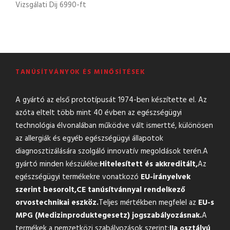
Vizsgálati Dij 6990-ft
TANÚSÍTVÁNYOK ÉS MINŐSÍTÉSEK
A gyártó az első prototípusát 1974-ben készítette el. Az
azóta eltelt több mint 40 évben az egészségügyi
technológia élvonalában működve vált ismertté, különösen
az allergiák és egyéb egészségügyi állapotok
diagnosztizálására szolgáló innovatív megoldások terén.A
gyártó minden készüléke:
Hitelesített és akkreditált,
Az
egészségügyi termékekre vonatkozó
EU-irányelvek
szerint besorolt,
CE tanúsítvánnyal rendelkező
orvostechnikai eszköz.
Teljes mértékben megfelel az
EU-s
MPG (Medizinproduktegesetz) jogszabályozásnak.
A
termékek a nemzetközi szabályozások szerint:
IIa osztályú