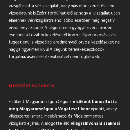
vizsgál mint a vér vizsgálat, vagy más módszerek és a mi
vizsgalatunk is.Ezért fordúlhat elő az,hogy a vizsgálat után
elmennek vérvizsgálatra,ahol több esetben még negatív
eredményt kapnak.A cégünk nem gyógyit ezért minden
esetben a további kezeléseiről konzultáljon orvosával,és
függetlenül a vizsgálati eredménytől orvosi kezeléseket ne
hagyja figyelmen kivűl!A cégünk termékek,eszközök
forgalmazásával értékesitésével nem foglalkozik.
MINŐSÉGI GARANCIA
Elsőként Magyarországon.Cégünk
elsőként honosította
meg Magyarországon a Vegateszt koncepciót
, amely
világszerte ismert, megbízható és fájdalommentes
vizsgálati eljárás. A mögötte álló
világszínvonalú szakmai