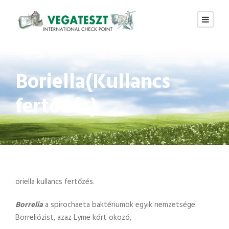
Boriella(Kullancs
fertőzés)
oriella kullancs fertőzés.
Borrelia
a spirochaeta baktériumok egyik nemzetsége.
Borreliózist, azaz Lyme kórt okozó,