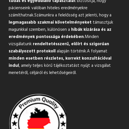
tudás és egyedülálló tapasztalat
biztosítja, hogy
pácienseink valóban hiteles eredményekre
számíthatnak.Számunkra a felelősség azt jelenti, hogy a
legmagasabb szakmai követelményeket
támasztjuk
magunkkal szemben, különösen a
hibák kizárása és az
eredmények pontossága érdekében
.Minden
vizsgálatunk
rendeltetésszerű, előírt és szigorúan
szabályozott protokoll
alapján történik.A folyamat
minden esetben részletes, korrekt konzultációval
indul
, amely teljes körű tájékoztatást nyújt a vizsgálat
menetéről, céljáról és lehetőségeiről.