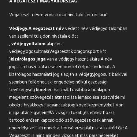
A VEGATESZT MAGYARORSZÁG.
Vegateszt-névre vonatkozó hivatalos információ.
Védjegy.
A vegateszt név
védett név védjegyoltalomban
van szellemi tulajdon hivatala elött
,
védjegyoltalom
alapján a
védjegyjogosultnak(Vegateszt&
dragonsport kft
)
kizárólagos joga
van a védjegy használatára.A név
jogtalan használata esetén büntetőeljárás indulhat. A
kizárólagos használati jog alapján a védjegyjogosult bárkivel
szemben felléphet,aki engedélye nélkül gazdasági
tevékenység körében használ.Továbbá a honlapon
megjelent szövegezés átmásolása lemásolása adatvédelmi
okokra hivatkozva ugyancsak jogi következményeket von
maga után.Figyelem!!!!A vizsgálatokat ,és ehhez hozzá
tartozó erősen kapcsolodó szövegezést csak annak
engedélyezet aki ennek a tipusú vizsgálatnak a szakértője.A
Vegateszt is mint minden vizsgálat más paramétereket