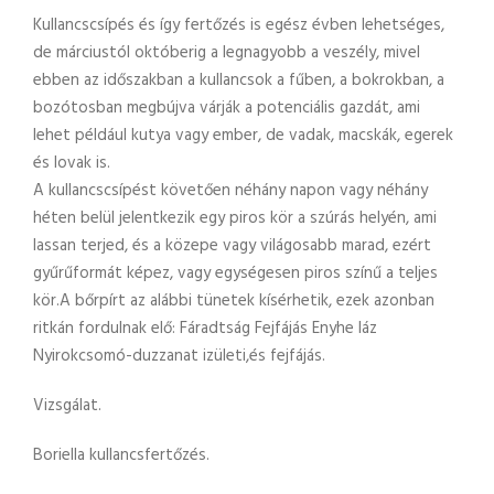
Kullancscsípés és így fertőzés is egész évben lehetséges,
de márciustól októberig a legnagyobb a veszély, mivel
ebben az időszakban a kullancsok a fűben, a bokrokban, a
bozótosban megbújva várják a potenciális gazdát, ami
lehet például kutya vagy ember, de vadak, macskák, egerek
és lovak is.
A kullancscsípést követően néhány napon vagy néhány
héten belül jelentkezik egy piros kör a szúrás helyén, ami
lassan terjed, és a közepe vagy világosabb marad, ezért
gyűrűformát képez, vagy egységesen piros színű a teljes
kör.A bőrpírt az alábbi tünetek kísérhetik, ezek azonban
ritkán fordulnak elő: Fáradtság Fejfájás Enyhe láz
Nyirokcsomó-duzzanat izületi,és fejfájás.
Vizsgálat.
Boriella kullancsfertőzés.